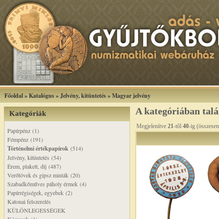
Főoldal
»
Katalógus
»
Jelvény, kitüntetés
»
Magyar jelvény
A kategóriában tal
Kategóriák
Megjelenítve
21
-től
40
-ig (összese
Papírpénz (1)
Fémpénz (191)
Történelmi értékpapírok
(514)
Jelvény, kitüntetés (54)
Érem, plakett, díj (487)
Verőtövek és gipsz minták (20)
Szabadkőműves páholy érmek (4)
Papírrégiségek, egyebek (2)
Katonai felszerelés
KÜLÖNLEGESSÉGEK