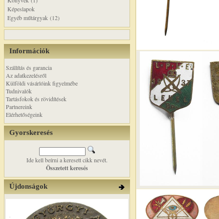
Könyvek (1)
Képeslapok
Egyéb műtárgyak (12)
Információk
Szállítás és garancia
Az adatkezelésről
Külföldi vásárlóink figyelmébe
Tudnivalók
Tartásfokok és rövidítések
Partnereink
Elérhetőségeink
Gyorskeresés
Ide kell beírni a keresett cikk nevét.
Összetett keresés
Újdonságok