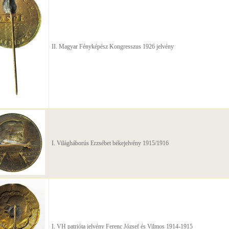
II. Magyar Fényképész Kongresszus 1926 jelvény
I. Világháborús Erzsébet békejelvény 1915/1916
I. VH patrióta jelvény Ferenc József és Vilmos 1914-1915