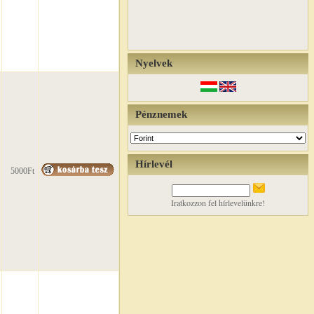
Nyelvek
Pénznemek
Hírlevél
5000Ft
Iratkozzon fel hírlevelünkre!