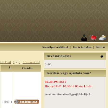
Személyes beállítások
|
Kosár tartalma
|
Pénztár
Bevásárlókosár
<< Előző]
1
2
3
[Következő >>]
0 cikk
Ár
Vásárlás
Kérdése vagy ajánlata van?
06-30-293-0517
Hívható H-P: 10.00-18.00 óra között
email:numizmatika@gyujtokboltja.hu
15000Ft