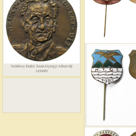
Szöllőssy Enikő: Szent-Györgyi Albert-díj
14500Ft