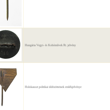
Hungária Vegyi- és Kohóművek Rt. jelvény
Holokauszt politikai üldözötteinek emlékjelvénye