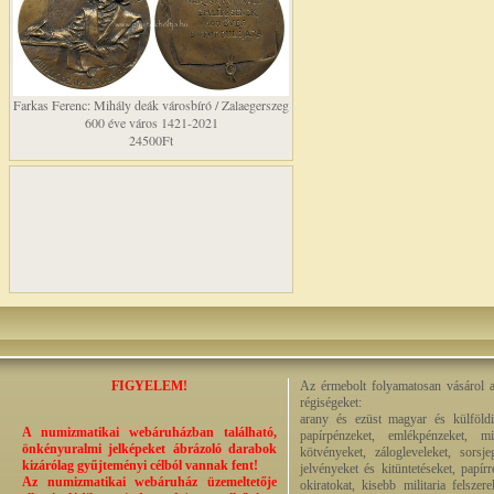
Farkas Ferenc: Mihály deák városbíró / Zalaegerszeg
600 éve város 1421-2021
24500Ft
FIGYELEM!
Az érmebolt folyamatosan vásárol a
régiségeket:
arany és ezüst magyar és külföldi
A numizmatikai webáruházban található,
papírpénzeket, emlékpénzeket, mi
önkényuralmi jelképeket ábrázoló darabok
kötvényeket, zálogleveleket, sorsj
kizárólag gyűjteményi célból vannak fent!
jelvényeket és kitüntetéseket, papí
Az numizmatikai webáruház üzemeltetője
okiratokat, kisebb militaria felsze