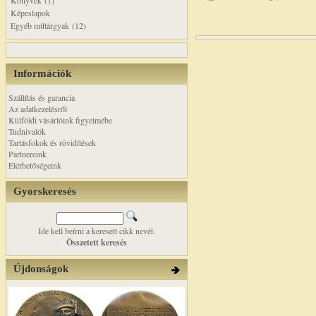
Könyvek (1)
Képeslapok
Egyéb műtárgyak (12)
Információk
Szállítás és garancia
Az adatkezelésről
Külföldi vásárlóink figyelmébe
Tudnivalók
Tartásfokok és rövidítések
Partnereink
Elérhetőségeink
Gyorskeresés
Ide kell beírni a keresett cikk nevét.
Összetett keresés
Újdonságok