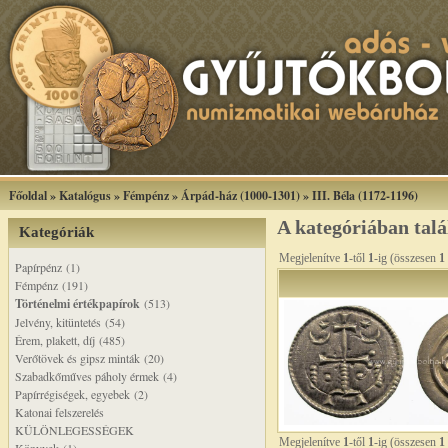
Főoldal
»
Katalógus
»
Fémpénz
»
Árpád-ház (1000-1301)
»
III. Béla (1172-1196)
A kategóriában tal
Kategóriák
Megjelenítve
1
-től
1
-ig (összesen
1
Papírpénz (1)
Fémpénz (191)
Történelmi értékpapírok
(513)
Jelvény, kitüntetés (54)
Érem, plakett, díj (485)
Verőtövek és gipsz minták (20)
Szabadkőműves páholy érmek (4)
Papírrégiségek, egyebek (2)
Katonai felszerelés
KÜLÖNLEGESSÉGEK
Megjelenítve
1
-től
1
-ig (összesen
1