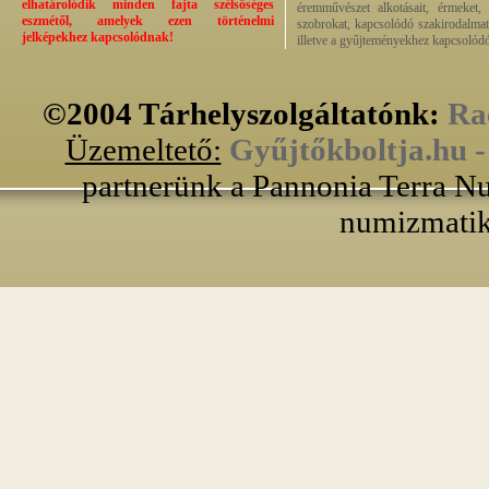
elhatárolódik minden fajta szélsőséges
éremművészet alkotásait, érmeket, p
eszmétől, amelyek ezen történelmi
szobrokat, kapcsolódó szakirodalmat
jelképekhez kapcsolódnak!
illetve a gyűjteményekhez kapcsolódó
©2004 Tárhelyszolgáltatónk:
Ra
Üzemeltető:
Gyűjtőkboltja.hu 
partnerünk a Pannonia Terra Nu
numizmatik