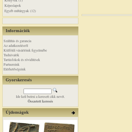
Könyvek (1)
Képeslapok
Egyéb műtárgyak (12)
Információk
Szállítás és garancia
Az adatkezelésről
Külföldi vásárlóink figyelmébe
Tudnivalók
Tartásfokok és rövidítések
Partnereink
Elérhetőségeink
Gyorskeresés
Ide kell beírni a keresett cikk nevét.
Összetett keresés
Újdonságok