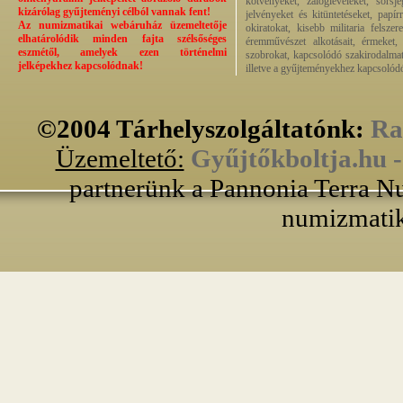
kötvényeket, zálogleveleket, sorsj
kizárólag gyűjteményi célból vannak fent!
jelvényeket és kitüntetéseket, papí
Az numizmatikai webáruház üzemeltetője
okiratokat, kisebb militaria felsze
elhatárolódik minden fajta szélsőséges
éremművészet alkotásait, érmeket, p
eszmétől, amelyek ezen történelmi
szobrokat, kapcsolódó szakirodalmat
jelképekhez kapcsolódnak!
illetve a gyűjteményekhez kapcsolódó
©2004 Tárhelyszolgáltatónk:
Ra
Üzemeltető:
Gyűjtőkboltja.hu 
partnerünk a Pannonia Terra Nu
numizmatik