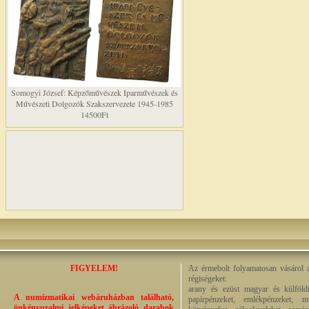
Somogyi József: Képzőművészek Iparművészek és
Művészeti Dolgozók Szakszervezete 1945-1985
14500Ft
FIGYELEM!
Az érmebolt folyamatosan vásárol a
régiségeket:
arany és ezüst magyar és külföldi
A numizmatikai webáruházban található,
papírpénzeket, emlékpénzeket, m
önkényuralmi jelképeket ábrázoló darabok