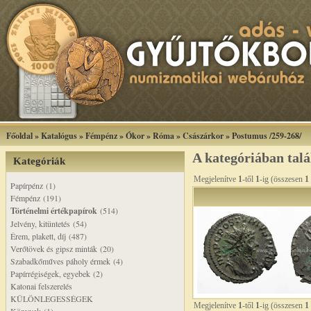
Főoldal
»
Katalógus
»
Fémpénz
»
Ókor
»
Róma
»
Császárkor
»
Postumus /259-268/
A kategóriában tal
Kategóriák
Megjelenítve
1
-től
1
-ig (összesen
1
Papírpénz (1)
Fémpénz (191)
Történelmi értékpapírok
(514)
Jelvény, kitüntetés (54)
Érem, plakett, díj (487)
Verőtövek és gipsz minták (20)
Szabadkőműves páholy érmek (4)
Papírrégiségek, egyebek (2)
Katonai felszerelés
KÜLÖNLEGESSÉGEK
Megjelenítve
1
-től
1
-ig (összesen
1