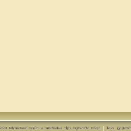
bolt folyamatosan vásárol a numizmatika teljes tárgykörébe tartozó
Teljes gyűjtemé