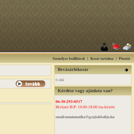
Személyes beállítások
|
Kosár tartalma
|
Pénztár
Bevásárlókosár
0 cikk
Kérdése vagy ajánlata van?
06-30-293-0517
Hívható H-P: 10.00-18.00 óra között
email:numizmatika@gyujtokboltja.hu