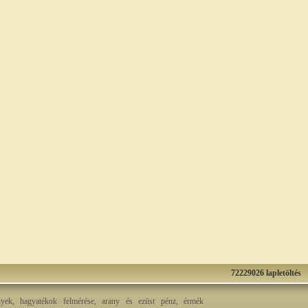
72229026 lapletöltés
nyek, hagyatékok felmérése, arany és ezüst pénz, érmék