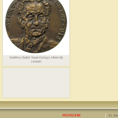
Szöllőssy Enikő: Szent-Györgyi Albert-díj
14500Ft
FIGYELEM!
Az érme