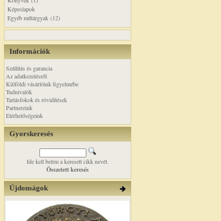
Könyvek (1)
Képeslapok
Egyéb műtárgyak (12)
Információk
Szállítás és garancia
Az adatkezelésről
Külföldi vásárlóink figyelmébe
Tudnivalók
Tartásfokok és rövidítések
Partnereink
Elérhetőségeink
Gyorskeresés
Ide kell beírni a keresett cikk nevét.
Összetett keresés
Újdonságok