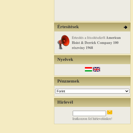
Értesítések
Értesítés a frissítésekről
American
Hoist & Derrick Company 100
részvény 1968
Nyelvek
Pénznemek
Hírlevél
Iratkozzon fel hírlevelünkre!