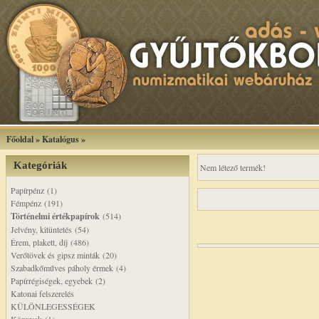
Főoldal
»
Katalógus
»
Kategóriák
Nem létező termék!
Papírpénz (1)
Fémpénz (191)
Történelmi értékpapírok
(514)
Jelvény, kitüntetés (54)
Érem, plakett, díj (486)
Verőtövek és gipsz minták (20)
Szabadkőműves páholy érmek (4)
Papírrégiségek, egyebek (2)
Katonai felszerelés
KÜLÖNLEGESSÉGEK