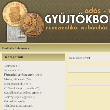
Főoldal
»
Katalógus
»
Kategóriák
Nem létező termék!
Papírpénz (1)
Fémpénz (191)
Történelmi értékpapírok
(514)
Jelvény, kitüntetés (54)
Érem, plakett, díj (487)
Verőtövek és gipsz minták (20)
Szabadkőműves páholy érmek (4)
Papírrégiségek, egyebek (2)
Katonai felszerelés
KÜLÖNLEGESSÉGEK