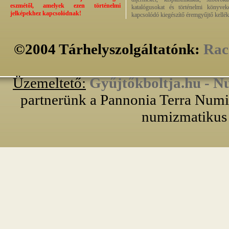
eszmétől, amelyek ezen történelmi
katalógusokat és történelmi könyvek
jelképekhez kapcsolódnak!
kapcsolódó kiegészítő éremgyűjtő kellék
©2004 Tárhelyszolgáltatónk:
Rac
Üzemeltető:
Gyűjtőkboltja.hu - N
partnerünk a Pannonia Terra Numiz
numizmatikus 