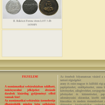
II. Rákóczi Ferenc érem LOT 3 db
16500Ft
FIGYELEM!
Az érmebolt folyamatosan vásárol a n
tartozó régiségeket:
arany és ezüst magyar és külföldi régi 
A numizmatikai webáruházban található,
papírpénzeket, emlékpénzeket, minta b
önkényuralmi jelképeket ábrázoló
kötvényeket, zálogleveleket, sorsjegyeke
darabok kizárólag gyűjteményi célból
jelvényeket és kitüntetéseket, pap
vannak fent!
adományozási okiratokat, kisebb milit
Az numizmatikai webáruház üzemeltetője
klasszikus és modern éremművészet alk
elhatárolódik minden fajta szélsőséges
díjérmeket, kisplasztikákat, szobrok