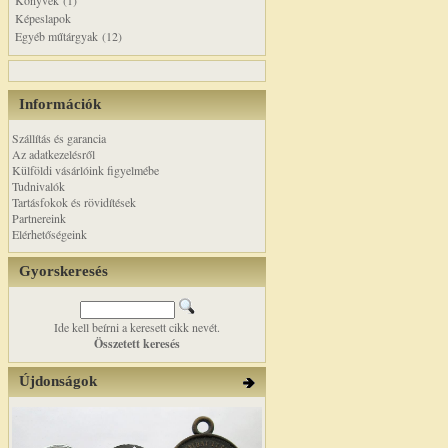
Könyvek (1)
Képeslapok
Egyéb műtárgyak (12)
Információk
Szállítás és garancia
Az adatkezelésről
Külföldi vásárlóink figyelmébe
Tudnivalók
Tartásfokok és rövidítések
Partnereink
Elérhetőségeink
Gyorskeresés
Ide kell beírni a keresett cikk nevét.
Összetett keresés
Újdonságok