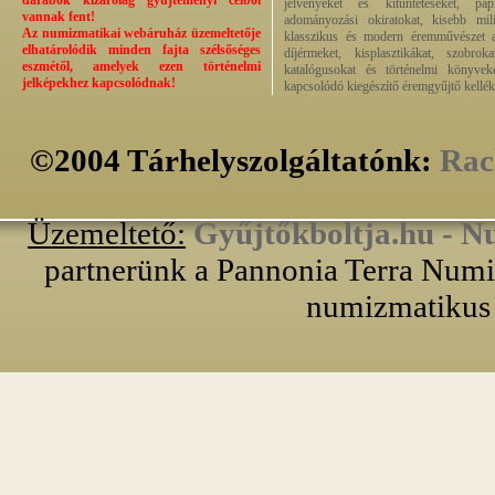
darabok kizárólag gyűjteményi célból
jelvényeket és kitüntetéseket, pap
vannak fent!
adományozási okiratokat, kisebb milit
Az numizmatikai webáruház üzemeltetője
klasszikus és modern éremművészet alk
elhatárolódik minden fajta szélsőséges
díjérmeket, kisplasztikákat, szobrok
eszmétől, amelyek ezen történelmi
katalógusokat és történelmi könyvek
jelképekhez kapcsolódnak!
kapcsolódó kiegészítő éremgyűjtő kellék
©2004 Tárhelyszolgáltatónk:
Rac
Üzemeltető:
Gyűjtőkboltja.hu - N
partnerünk a Pannonia Terra Numiz
numizmatikus 