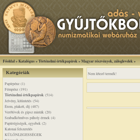
Főoldal
»
Katalógus
»
Történelmi értékpapírok
»
Magyar részvények, záloglevelek
»
Kategóriák
Nem létező termék!
Papírpénz (1)
Fémpénz (191)
Történelmi értékpapírok
(514)
Jelvény, kitüntetés (54)
Érem, plakett, díj (487)
Verőtövek és gipsz minták (20)
Szabadkőműves páholy érmek (4)
Papírrégiségek, egyebek (2)
Katonai felszerelés
KÜLÖNLEGESSÉGEK