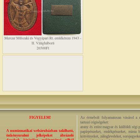
Mercur Műszaki és Vegyipari Rt. emlékérem 1943 -
II. Világháború
26500Ft
FIGYELEM!
Az érmebolt folyamatosan vásárol a n
tartozó régiségeket:
arany és ezüst magyar és külföldi régi 
A numizmatikai webáruházban található,
papírpénzeket, emlékpénzeket, minta b
önkényuralmi jelképeket ábrázoló
kötvényeket, zálogleveleket, sorsjegyeke