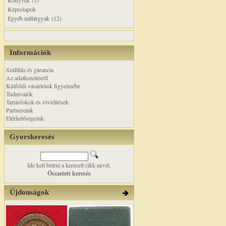
Könyvek (1)
Képeslapok
Egyéb műtárgyak (12)
Információk
Szállítás és garancia
Az adatkezelésről
Külföldi vásárlóink figyelmébe
Tudnivalók
Tartásfokok és rövidítések
Partnereink
Elérhetőségeink
Gyorskeresés
Ide kell beírni a keresett cikk nevét.
Összetett keresés
Újdonságok