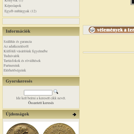
Könyvek (1)
Képeslapok
Egyéb műtárgyak (12)
Információk
Szállítás és garancia
Az adatkezelésről
Külföldi vásárlóink figyelmébe
Tudnivalók
Tartásfokok és rövidítések
Partnereink
Elérhetőségeink
Gyorskeresés
Ide kell beírni a keresett cikk nevét.
Összetett keresés
Újdonságok