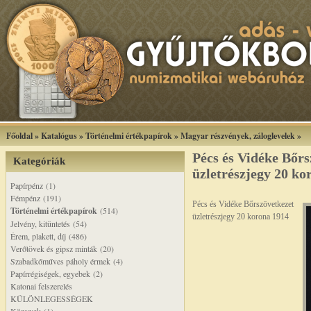
Főoldal
»
Katalógus
»
Történelmi értékpapírok
»
Magyar részvények, záloglevelek
»
Pécs és Vidéke Bőrs
Kategóriák
üzletrészjegy 20 ko
Papírpénz (1)
Fémpénz (191)
Pécs és Vidéke Bőrszövetkezet
Történelmi értékpapírok
(514)
üzletrészjegy 20 korona 1914
Jelvény, kitüntetés (54)
Érem, plakett, díj (486)
Verőtövek és gipsz minták (20)
Szabadkőműves páholy érmek (4)
Papírrégiségek, egyebek (2)
Katonai felszerelés
KÜLÖNLEGESSÉGEK