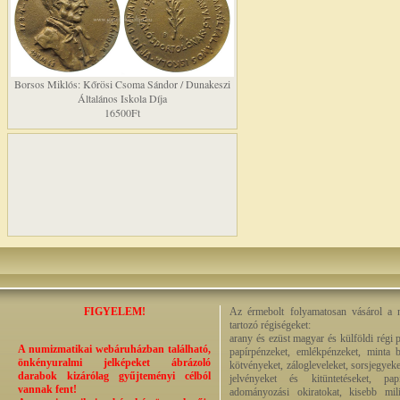
Borsos Miklós: Kőrösi Csoma Sándor / Dunakeszi
Általános Iskola Díja
16500Ft
FIGYELEM!
Az érmebolt folyamatosan vásárol a n
tartozó régiségeket:
arany és ezüst magyar és külföldi régi 
A numizmatikai webáruházban található,
papírpénzeket, emlékpénzeket, minta b
önkényuralmi jelképeket ábrázoló
kötvényeket, zálogleveleket, sorsjegyeke
darabok kizárólag gyűjteményi célból
jelvényeket és kitüntetéseket, pap
vannak fent!
adományozási okiratokat, kisebb milit