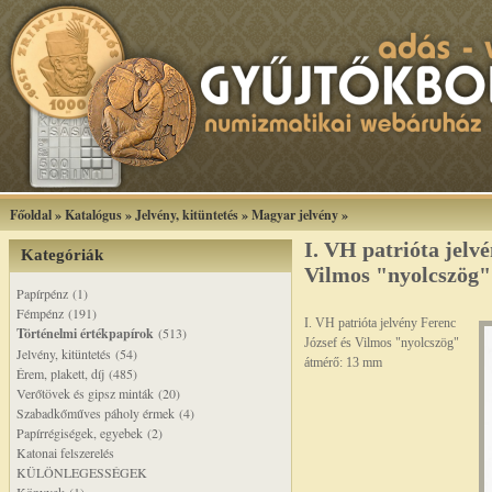
Főoldal
»
Katalógus
»
Jelvény, kitüntetés
»
Magyar jelvény
»
I. VH patrióta jelv
Kategóriák
Vilmos "nyolcszög"
Papírpénz (1)
Fémpénz (191)
I. VH patrióta jelvény Ferenc
Történelmi értékpapírok
(513)
József és Vilmos "nyolcszög"
Jelvény, kitüntetés (54)
átmérő: 13 mm
Érem, plakett, díj (485)
Verőtövek és gipsz minták (20)
Szabadkőműves páholy érmek (4)
Papírrégiségek, egyebek (2)
Katonai felszerelés
KÜLÖNLEGESSÉGEK