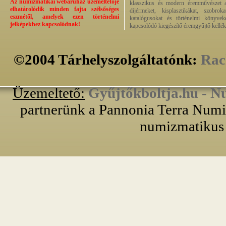
Az numizmatikai webáruház üzemeltetője
klasszikus és modern éremművészet alk
elhatárolódik minden fajta szélsőséges
díjérmeket, kisplasztikákat, szobrok
eszmétől, amelyek ezen történelmi
katalógusokat és történelmi könyvek
jelképekhez kapcsolódnak!
kapcsolódó kiegészítő éremgyűjtő kellék
©2004 Tárhelyszolgáltatónk:
Rac
Üzemeltető:
Gyűjtőkboltja.hu - N
partnerünk a Pannonia Terra Numiz
numizmatikus 