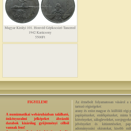
Magyar Királyi 101. Honvéd Gépkocsizó Tanezred
1942 Karácsony
5500Ft
FIGYELEM!
Az érmebolt folyamatosan vásárol a n
tartozó régiségeket:
arany és ezüst magyar és külföldi régi 
A numizmatikai webáruházban található,
papírpénzeket, emlékpénzeket, minta b
önkényuralmi jelképeket ábrázoló
kötvényeket, zálogleveleket, sorsjegyeke
darabok kizárólag gyűjteményi célból
jelvényeket és kitüntetéseket, pap
vannak fent!
adományozási okiratokat, kisebb milit