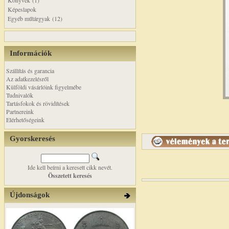
Könyvek (1)
Képeslapok
Egyéb műtárgyak (12)
Információk
Szállítás és garancia
Az adatkezelésről
Külföldi vásárlóink figyelmébe
Tudnivalók
Tartásfokok és rövidítések
Partnereink
Elérhetőségeink
Gyorskeresés
Ide kell beírni a keresett cikk nevét.
Összetett keresés
Újdonságok