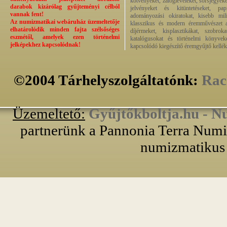
kötvényeket, zálogleveleket, sorsjegyeke
darabok kizárólag gyűjteményi célból
jelvényeket és kitüntetéseket, pap
vannak fent!
adományozási okiratokat, kisebb milit
Az numizmatikai webáruház üzemeltetője
klasszikus és modern éremművészet alk
elhatárolódik minden fajta szélsőséges
díjérmeket, kisplasztikákat, szobrok
eszmétől, amelyek ezen történelmi
katalógusokat és történelmi könyvek
jelképekhez kapcsolódnak!
kapcsolódó kiegészítő éremgyűjtő kellék
©2004 Tárhelyszolgáltatónk:
Rac
Üzemeltető:
Gyűjtőkboltja.hu - N
partnerünk a Pannonia Terra Numiz
numizmatikus 