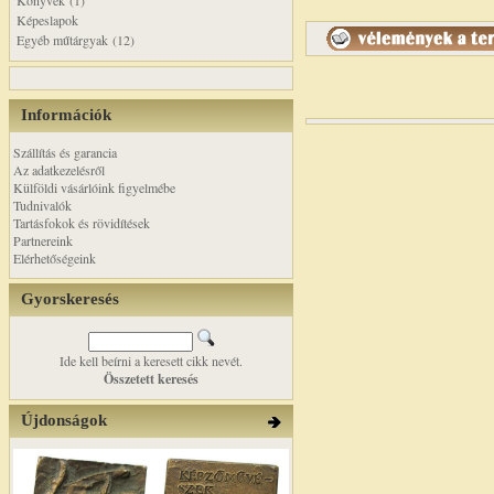
Könyvek (1)
Képeslapok
Egyéb műtárgyak (12)
Információk
Szállítás és garancia
Az adatkezelésről
Külföldi vásárlóink figyelmébe
Tudnivalók
Tartásfokok és rövidítések
Partnereink
Elérhetőségeink
Gyorskeresés
Ide kell beírni a keresett cikk nevét.
Összetett keresés
Újdonságok