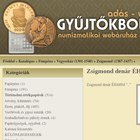
Főoldal
»
Katalógus
»
Fémpénz
»
Vegyesház (1301-1540)
»
Zsigmond (1387-1437)
»
Zsigmond denár ÉH
Kategóriák
Papírpénz (1)
Zsigmond denár ÉH449/d ".."
Fémpénz (191)
Történelmi értékpapírok
(514)
Jelvény, kitüntetés (54)
Érem, plakett, díj (485)
Verőtövek és gipsz minták (20)
Szabadkőműves páholy érmek (4)
Papírrégiségek, egyebek (2)
Katonai felszerelés
KÜLÖNLEGESSÉGEK