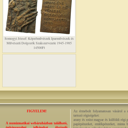
Somogyi József: Képzőművészek Iparművészek és
Művészeti Dolgozók Szakszervezete 1945-1985
14500Ft
FIGYELEM!
Az érmebolt folyamatosan vásárol a n
tartozó régiségeket:
arany és ezüst magyar és külföldi régi 
A numizmatikai webáruházban található,
papírpénzeket, emlékpénzeket, minta b
önkényuralmi jelképeket ábrázoló