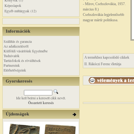
Könyvek (1)
- Mírov, Csehszlovákia, 1957.
Képeslapok
március 8.)
Egyéb műtárgyak (12)
Csehszlovákia legjelentősebb
magyar mártír politikusa.
Információk
Szállítás és garancia
Az adatkezelésről
Külföldi vásárlóink figyelmébe
Tudnivalók
A termékhez kapcsolódó cikkek
Tartásfokok és rövidítések
II. Rákóczi Ferenc életútja
Partnereink
Elérhetőségeink
Gyorskeresés
Ide kell beírni a keresett cikk nevét.
Összetett keresés
Újdonságok