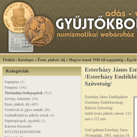
Főoldal
»
Katalógus
»
Érem, plakett, díj
»
Magyar érmek 1945-től napjainkig
»
Egyéb
Esterházy János Em
Kategóriák
/Esterházy Emlékbi
Papírpénz (1)
Szövetség/
Fémpénz (191)
Történelmi értékpapírok
(513)
Esterházy János Emlékplakett
Jelvény, kitüntetés (54)
/Esterházy Emlékbizottság -
Érem, plakett, díj (485)
Rákóczi Szövetség/
Verőtövek és gipsz minták (20)
öntött bronz plakett, mérete: 112
Szabadkőműves páholy érmek (4)
mm x 122 mm
Papírrégiségek, egyebek (2)
Katonai felszerelés
Gróf galántai Esterházy János
KÜLÖNLEGESSÉGEK
(Nyitraújlak, 1901. március 14.