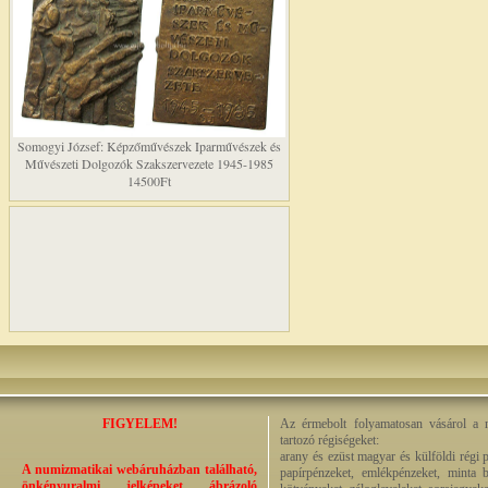
Somogyi József: Képzőművészek Iparművészek és
Művészeti Dolgozók Szakszervezete 1945-1985
14500Ft
FIGYELEM!
Az érmebolt folyamatosan vásárol a n
tartozó régiségeket:
arany és ezüst magyar és külföldi régi 
A numizmatikai webáruházban található,
papírpénzeket, emlékpénzeket, minta b
önkényuralmi jelképeket ábrázoló