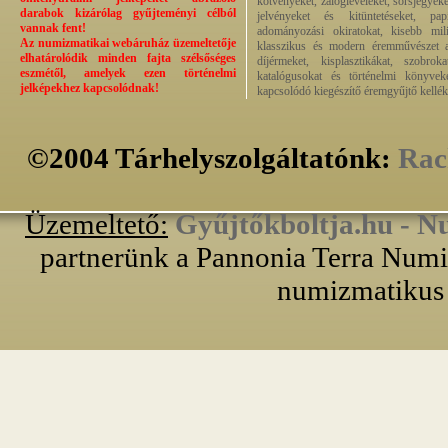
kötvényeket, zálogleveleket, sorsjegyeke
darabok kizárólag gyűjteményi célból
jelvényeket és kitüntetéseket, pap
vannak fent!
adományozási okiratokat, kisebb milit
Az numizmatikai webáruház üzemeltetője
klasszikus és modern éremművészet alk
elhatárolódik minden fajta szélsőséges
díjérmeket, kisplasztikákat, szobrok
eszmétől, amelyek ezen történelmi
katalógusokat és történelmi könyvek
jelképekhez kapcsolódnak!
kapcsolódó kiegészítő éremgyűjtő kellék
©2004 Tárhelyszolgáltatónk:
Rac
Üzemeltető:
Gyűjtőkboltja.hu - N
partnerünk a Pannonia Terra Numiz
numizmatikus 