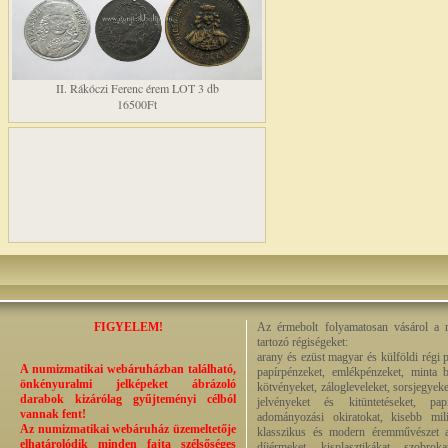
II. Rákóczi Ferenc érem LOT 3 db
16500Ft
FIGYELEM!
Az érmebolt folyamatosan vásárol a n
tartozó régiségeket:
arany és ezüst magyar és külföldi régi 
A numizmatikai webáruházban található,
papírpénzeket, emlékpénzeket, minta b
önkényuralmi jelképeket ábrázoló
kötvényeket, zálogleveleket, sorsjegyeke
darabok kizárólag gyűjteményi célból
jelvényeket és kitüntetéseket, pap
vannak fent!
adományozási okiratokat, kisebb milit
Az numizmatikai webáruház üzemeltetője
klasszikus és modern éremművészet alk
elhatárolódik minden fajta szélsőséges
díjérmeket, kisplasztikákat, szobrok