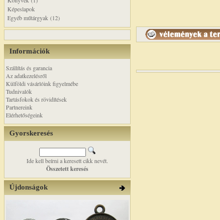
Könyvek (1)
Képeslapok
Egyéb műtárgyak (12)
Információk
Szállítás és garancia
Az adatkezelésről
Külföldi vásárlóink figyelmébe
Tudnivalók
Tartásfokok és rövidítések
Partnereink
Elérhetőségeink
Gyorskeresés
Ide kell beírni a keresett cikk nevét.
Összetett keresés
Újdonságok