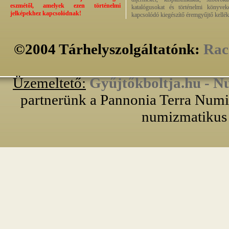
eszmétől, amelyek ezen történelmi
katalógusokat és történelmi könyvek
jelképekhez kapcsolódnak!
kapcsolódó kiegészítő éremgyűjtő kellék
©2004 Tárhelyszolgáltatónk:
Rac
Üzemeltető:
Gyűjtőkboltja.hu - N
partnerünk a Pannonia Terra Numiz
numizmatikus 