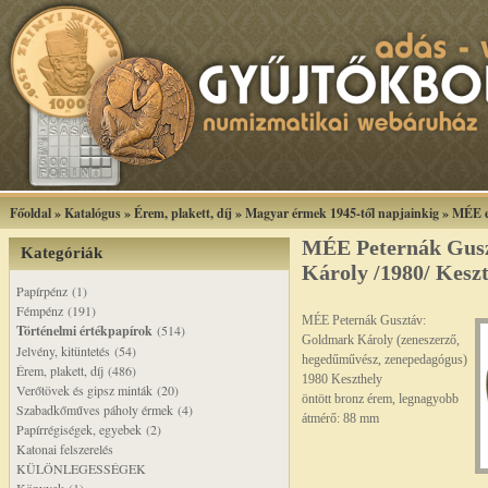
Főoldal
»
Katalógus
»
Érem, plakett, díj
»
Magyar érmek 1945-től napjainkig
»
MÉE e
MÉE Peternák Gus
Kategóriák
Károly /1980/ Kesz
Papírpénz (1)
Fémpénz (191)
MÉE Peternák Gusztáv:
Történelmi értékpapírok
(514)
Goldmark Károly (zeneszerző,
Jelvény, kitüntetés (54)
hegedűművész, zenepedagógus)
Érem, plakett, díj (486)
1980 Keszthely
Verőtövek és gipsz minták (20)
öntött bronz érem, legnagyobb
Szabadkőműves páholy érmek (4)
átmérő: 88 mm
Papírrégiségek, egyebek (2)
Katonai felszerelés
KÜLÖNLEGESSÉGEK