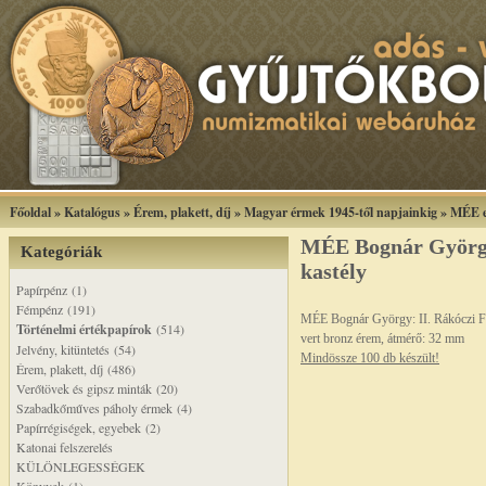
Főoldal
»
Katalógus
»
Érem, plakett, díj
»
Magyar érmek 1945-től napjainkig
»
MÉE e
MÉE Bognár György: 
Kategóriák
kastély
Papírpénz (1)
Fémpénz (191)
MÉE Bognár György: II. Rákóczi Fe
Történelmi értékpapírok
(514)
vert bronz érem, átmérő: 32 mm
Jelvény, kitüntetés (54)
Mindössze 100 db készült!
Érem, plakett, díj (486)
Verőtövek és gipsz minták (20)
Szabadkőműves páholy érmek (4)
Papírrégiségek, egyebek (2)
Katonai felszerelés
KÜLÖNLEGESSÉGEK