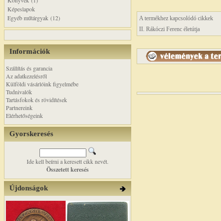
Könyvek (1)
Képeslapok
Egyéb műtárgyak (12)
A termékhez kapcsolódó cikkek
II. Rákóczi Ferenc életútja
Információk
Szállítás és garancia
Az adatkezelésről
Külföldi vásárlóink figyelmébe
Tudnivalók
Tartásfokok és rövidítések
Partnereink
Elérhetőségeink
Gyorskeresés
Ide kell beírni a keresett cikk nevét.
Összetett keresés
Újdonságok