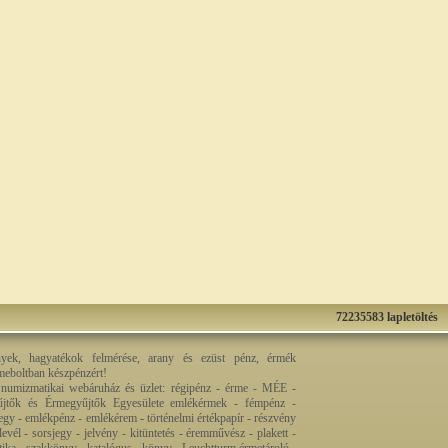
72235583 lapletöltés
nyek, hagyatékok felmérése, arany és ezüst pénz, érmék
rmeboltban készpénzért!
 numizmatikai webáruház és üzlet: régipénz - érme - MÉE -
jtők és Érmegyűjtők Egyesülete emlékérmek - fémpénz -
egy - emlékpénz - emlékérem - történelmi értékpapír - részvény
levél - sorsjegy - jelvény - kitüntetés - éremművész - plakett -