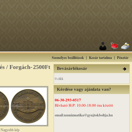
Személyes beállítások
|
Kosár tartalma
|
Pénztár
és / Forgách-
2500Ft
Bevásárlókosár
0 cikk
Kérdése vagy ajánlata van?
06-30-293-0517
Hívható H-P: 10.00-18.00 óra között
email:numizmatika@gyujtokboltja.hu
Nagyobb kép