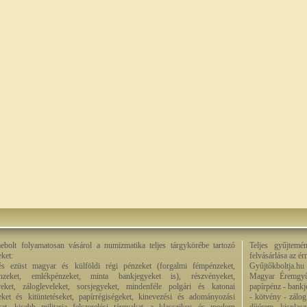
bolt folyamatosan vásárol a numizmatika teljes tárgykörébe tartozó
Teljes gyűjtemé
eket:
felvásárlása az é
és ezüst magyar és külföldi régi pénzeket (forgalmi fémpénzeket,
Gyűjtőkboltja.hu
énzeket, emlékpénzeket, minta bankjegyeket is), részvényeket,
Magyar Éremgyű
eket, zálogleveleket, sorsjegyeket, mindenféle polgári és katonai
papírpénz - bankj
eket és kitüntetéseket, papírrégiségeket, kinevezési és adományozási
- kötvény - zálog