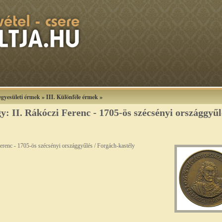
gyesületi érmek
»
III. Különféle érmek
»
II. Rákóczi Ferenc - 1705-ös szécsényi országgyűl
renc - 1705-ös szécsényi országgyűlés / Forgách-kastély