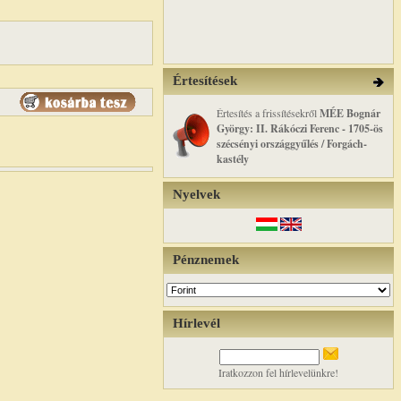
Értesítések
Értesítés a frissítésekről
MÉE Bognár
György: II. Rákóczi Ferenc - 1705-ös
szécsényi országgyűlés / Forgách-
kastély
Nyelvek
Pénznemek
Hírlevél
Iratkozzon fel hírlevelünkre!