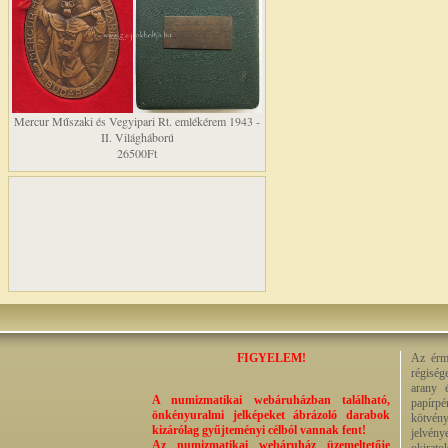
Mercur Műszaki és Vegyipari Rt. emlékérem 1943 -
II. Világháború
26500Ft
FIGYELEM!
Az érme
régiség
arany 
A numizmatikai webáruházban található,
papírp
önkényuralmi jelképeket ábrázoló darabok
kötvény
kizárólag gyűjteményi célból vannak fent!
jelvény
Az numizmatikai webáruház üzemeltetője