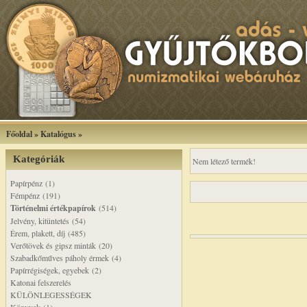
Főoldal
»
Katalógus
»
Kategóriák
Nem létező termék!
Papírpénz (1)
Fémpénz (191)
Történelmi értékpapírok
(514)
Jelvény, kitüntetés (54)
Érem, plakett, díj (485)
Verőtövek és gipsz minták (20)
Szabadkőműves páholy érmek (4)
Papírrégiségek, egyebek (2)
Katonai felszerelés
KÜLÖNLEGESSÉGEK