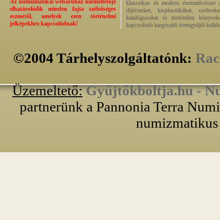
Az numizmatikai webáruház üzemeltetője
klasszikus és modern éremművészet alk
elhatárolódik minden fajta szélsőséges
díjérmeket, kisplasztikákat, szobrok
eszmétől, amelyek ezen történelmi
katalógusokat és történelmi könyvek
jelképekhez kapcsolódnak!
kapcsolódó kiegészítő éremgyűjtő kellék
©2004 Tárhelyszolgáltatónk:
Rac
Üzemeltető:
Gyűjtőkboltja.hu - N
partnerünk a Pannonia Terra Numiz
numizmatikus 