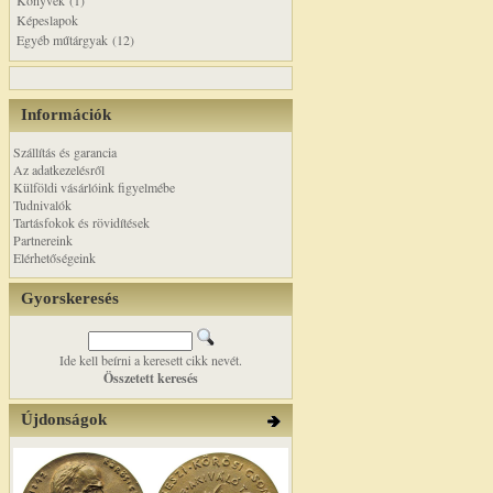
Könyvek (1)
Képeslapok
Egyéb műtárgyak (12)
Információk
Szállítás és garancia
Az adatkezelésről
Külföldi vásárlóink figyelmébe
Tudnivalók
Tartásfokok és rövidítések
Partnereink
Elérhetőségeink
Gyorskeresés
Ide kell beírni a keresett cikk nevét.
Összetett keresés
Újdonságok