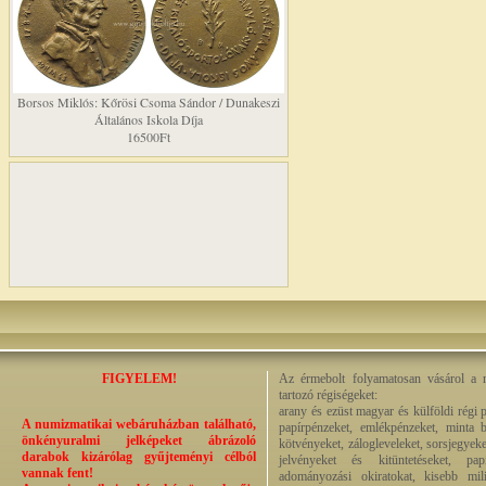
Borsos Miklós: Kőrösi Csoma Sándor / Dunakeszi
Általános Iskola Díja
16500Ft
FIGYELEM!
Az érmebolt folyamatosan vásárol a n
tartozó régiségeket:
arany és ezüst magyar és külföldi régi 
A numizmatikai webáruházban található,
papírpénzeket, emlékpénzeket, minta b
önkényuralmi jelképeket ábrázoló
kötvényeket, zálogleveleket, sorsjegyeke
darabok kizárólag gyűjteményi célból
jelvényeket és kitüntetéseket, pap
vannak fent!
adományozási okiratokat, kisebb milit