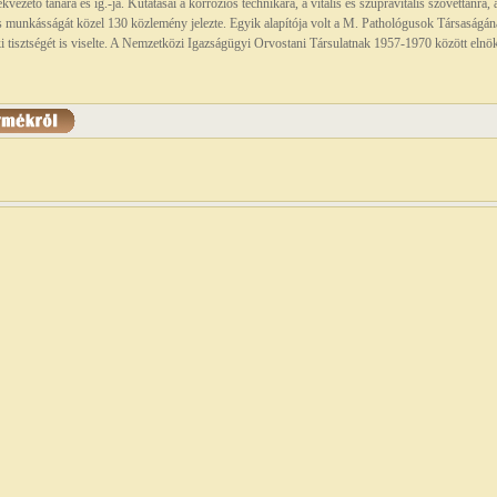
vezető tanára és ig.-ja. Kutatásai a korróziós technikára, a vitális és szupravitális szövettanra, 
s munkásságát közel 130 közlemény jelezte. Egyik alapítója volt a M. Pathológusok Társaságá
 tisztségét is viselte. A Nemzetközi Igazságügyi Orvostani Társulatnak 1957-1970 között elnök