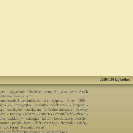
72203530 lapletöltés
nyek, hagyatékok felmérése, arany és ezüst pénz, érmék
rmeboltban készpénzért!
 numizmatikai webáruház és üzlet: régipénz - érme - MÉE -
jtők és Érmegyűjtők Egyesülete emlékérmek - fémpénz -
egy - emlékpénz - emlékérem - történelmi értékpapír - részvény
levél - sorsjegy - jelvény - kitüntetés - éremművész - plakett -
ztika - szakkönyv - katalógus - könyv - Leuchtturm érmetároló -
orona - pengő - forint - fillér - érem bolt - érembolt - régiség -
re - 200 forint - Kossuth 5 forint
esülete ÉKE éremművészet és plakettművészet