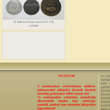
II. Rákóczi Ferenc érem LOT 3 db
16500Ft
FIGYELEM!
Az érme
régiség
arany 
A numizmatikai webáruházban található,
papírp
önkényuralmi jelképeket ábrázoló darabok
kötvény
kizárólag gyűjteményi célból vannak fent!
jelvény
Az numizmatikai webáruház üzemeltetője
okirato
elhatárolódik minden fajta szélsőséges
éremműv
eszmétől, amelyek ezen történelmi jelképekhez
szobrok
kapcsolódnak!
illetve