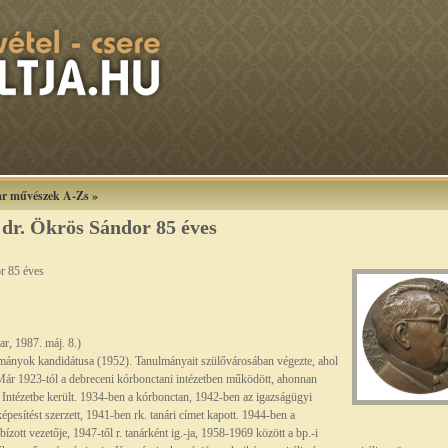
r művészek A-Zs
»
 dr. Ökrös Sándor 85 éves
r 85 éves
r, 1987. máj. 8.)
ományok kandidátusa (1952). Tanulmányait szülővárosában végezte, ahol
Már 1923-tól a debreceni kórbonctani intézetben működött, ahonnan
Intézetbe került. 1934-ben a kórbonctan, 1942-ben az igazságügyi
pesítést szerzett, 1941-ben rk. tanári címet kapott. 1944-ben a
zott vezetője, 1947-től r. tanárként ig.-ja, 1958-1969 között a bp.-i