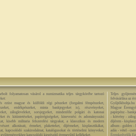
bolt folyamatosan vásárol a numizmatika teljes tárgykörébe tartozó
Teljes gyűjtemé
eket:
felvásárlása az é
és ezüst magyar és külföldi régi pénzeket (forgalmi fémpénzeket,
Gyűjtőkboltja.hu
énzeket, emlékpénzeket, minta bankjegyeket is), részvényeket,
Magyar Éremgyű
eket, zálogleveleket, sorsjegyeket, mindenféle polgári és katonai
papírpénz - bankj
eket és kitüntetéseket, papírrégiségeket, kinevezési és adományozási
- kötvény - zálog
kat, kisebb militaria felszerelési tárgyakat, a klasszikus és modern
díjérem - kisplas
észet alkotásait, érmeket, plaketteket, díjérmeket, kisplasztikákat,
album - gulden - k
at, kapcsolódó szakirodalmat, katalógusokat és történelmi könyveket,
adás - vétel - cse
 a gyűjteményekhez kapcsolódó kiegészítő éremgyűjtő kellékeket.
Éremkedvelők Egy