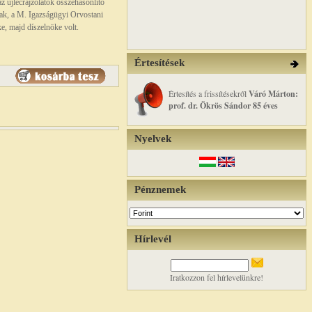
az újlécrajzolatok összehasonlító
nak, a M. Igazságügyi Orvostani
e, majd díszelnöke volt.
Értesítések
Értesítés a frissítésekről
Váró Márton:
prof. dr. Ökrös Sándor 85 éves
Nyelvek
Pénznemek
Hírlevél
Iratkozzon fel hírlevelünkre!