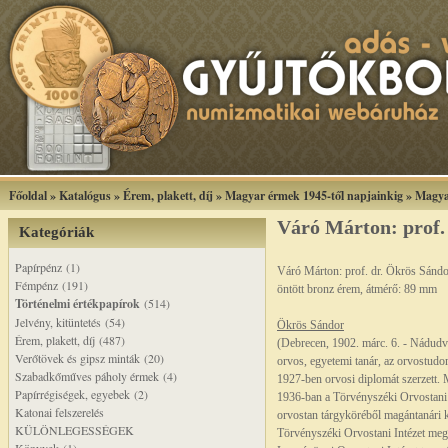
Főoldal
»
Katalógus
»
Érem, plakett, díj
»
Magyar érmek 1945-től napjainkig
»
Magya
Váró Márton: prof.
Kategóriák
Papírpénz (1)
Váró Márton: prof. dr. Ökrös Sándo
Fémpénz (191)
öntött bronz érem, átmérő: 89 mm
Történelmi értékpapírok
(514)
Jelvény, kitüntetés (54)
Ökrös Sándor
Érem, plakett, díj (487)
(Debrecen, 1902. márc. 6. - Nádudva
Verőtövek és gipsz minták (20)
orvos, egyetemi tanár, az orvostud
Szabadkőműves páholy érmek (4)
1927-ben orvosi diplomát szerzett. 
Papírrégiségek, egyebek (2)
1936-ban a Törvényszéki Orvostani 
Katonai felszerelés
orvostan tárgyköréből magántanári ké
KÜLÖNLEGESSÉGEK
Törvényszéki Orvostani Intézet megbí