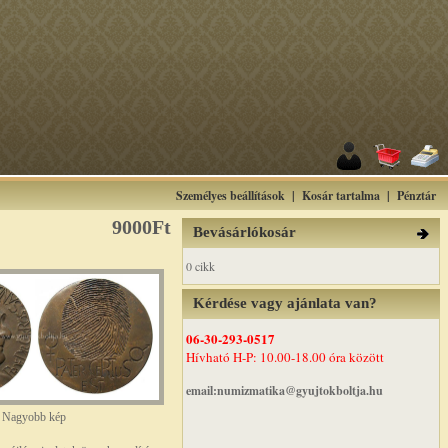
Személyes beállítások
|
Kosár tartalma
|
Pénztár
9000Ft
Bevásárlókosár
0 cikk
Kérdése vagy ajánlata van?
06-30-293-0517
Hívható H-P: 10.00-18.00 óra között
email:numizmatika@gyujtokboltja.hu
Nagyobb kép