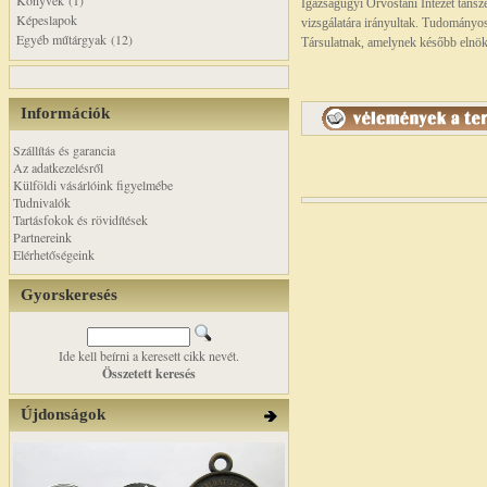
Könyvek (1)
Igazságügyi Orvostani Intézet tanszék
Képeslapok
vizsgálatára irányultak. Tudományo
Egyéb műtárgyak (12)
Társulatnak, amelynek később elnöki
Információk
Szállítás és garancia
Az adatkezelésről
Külföldi vásárlóink figyelmébe
Tudnivalók
Tartásfokok és rövidítések
Partnereink
Elérhetőségeink
Gyorskeresés
Ide kell beírni a keresett cikk nevét.
Összetett keresés
Újdonságok