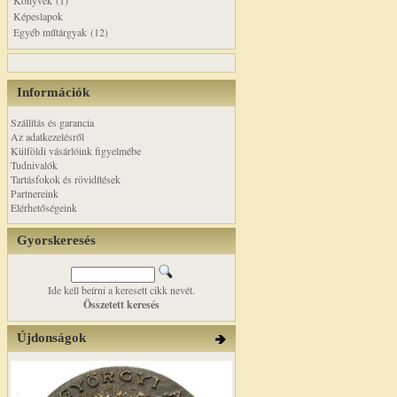
Könyvek (1)
Képeslapok
Egyéb műtárgyak (12)
Információk
Szállítás és garancia
Az adatkezelésről
Külföldi vásárlóink figyelmébe
Tudnivalók
Tartásfokok és rövidítések
Partnereink
Elérhetőségeink
Gyorskeresés
Ide kell beírni a keresett cikk nevét.
Összetett keresés
Újdonságok