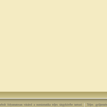
bolt folyamatosan vásárol a numizmatika teljes tárgykörébe tartozó
Teljes gyűjtemé