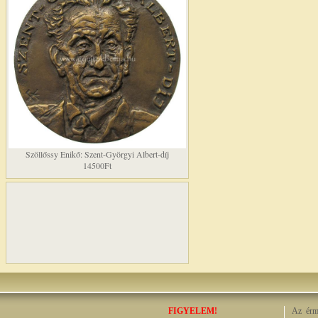
Szöllőssy Enikő: Szent-Györgyi Albert-díj
14500Ft
FIGYELEM!
Az érme