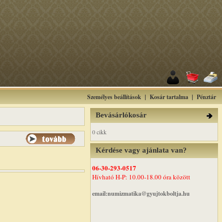
Személyes beállítások
|
Kosár tartalma
|
Pénztár
Bevásárlókosár
0 cikk
Kérdése vagy ajánlata van?
06-30-293-0517
Hívható H-P: 10.00-18.00 óra között
email:numizmatika@gyujtokboltja.hu