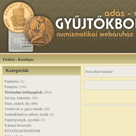
Főoldal
»
Katalógus
Kategóriák
Nem létező termék!
Papírpénz (1)
Fémpénz (191)
Történelmi értékpapírok
(514)
Jelvény, kitüntetés (54)
Érem, plakett, díj (486)
Verőtövek és gipsz minták (20)
Szabadkőműves páholy érmek (4)
Papírrégiségek, egyebek (2)
Katonai felszerelés
KÜLÖNLEGESSÉGEK