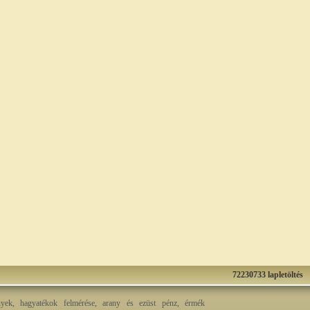
72230733 lapletöltés
nyek, hagyatékok felmérése, arany és ezüst pénz, érmék