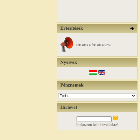
Értesítések
Értesítés a frissítésekről
Nyelvek
Pénznemek
Hírlevél
Iratkozzon fel hírlevelünkre!