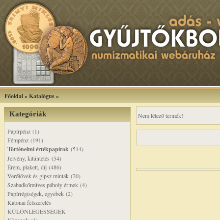
Főoldal
»
Katalógus
»
Kategóriák
Nem létező termék!
Papírpénz (1)
Fémpénz (191)
Történelmi értékpapírok
(514)
Jelvény, kitüntetés (54)
Érem, plakett, díj (486)
Verőtövek és gipsz minták (20)
Szabadkőműves páholy érmek (4)
Papírrégiségek, egyebek (2)
Katonai felszerelés
KÜLÖNLEGESSÉGEK