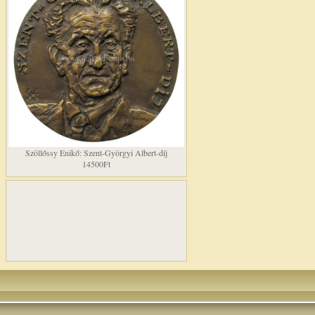
Szöllőssy Enikő: Szent-Györgyi Albert-díj
14500Ft