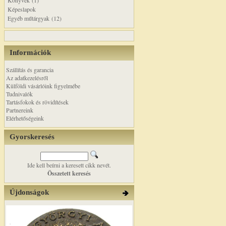
Könyvek (1)
Képeslapok
Egyéb műtárgyak (12)
Információk
Szállítás és garancia
Az adatkezelésről
Külföldi vásárlóink figyelmébe
Tudnivalók
Tartásfokok és rövidítések
Partnereink
Elérhetőségeink
Gyorskeresés
Ide kell beírni a keresett cikk nevét.
Összetett keresés
Újdonságok