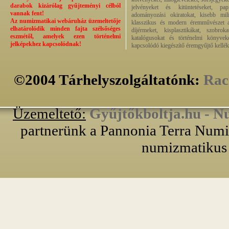
darabok kizárólag gyűjteményi célból
jelvényeket és kitüntetéseket, pap
vannak fent!
adományozási okiratokat, kisebb milit
Az numizmatikai webáruház üzemeltetője
klasszikus és modern éremművészet alk
elhatárolódik minden fajta szélsőséges
díjérmeket, kisplasztikákat, szobrok
eszmétől, amelyek ezen történelmi
katalógusokat és történelmi könyvek
jelképekhez kapcsolódnak!
kapcsolódó kiegészítő éremgyűjtő kellék
©2004 Tárhelyszolgáltatónk:
Rac
Üzemeltető:
Gyűjtőkboltja.hu - N
partnerünk a Pannonia Terra Numiz
numizmatikus 