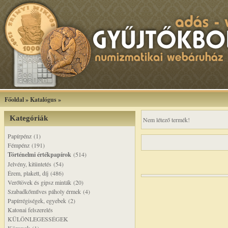
Főoldal
»
Katalógus
»
Kategóriák
Nem létező termék!
Papírpénz (1)
Fémpénz (191)
Történelmi értékpapírok
(514)
Jelvény, kitüntetés (54)
Érem, plakett, díj (486)
Verőtövek és gipsz minták (20)
Szabadkőműves páholy érmek (4)
Papírrégiségek, egyebek (2)
Katonai felszerelés
KÜLÖNLEGESSÉGEK