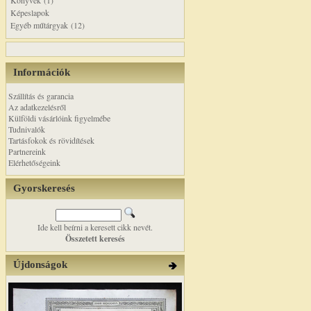
Könyvek (1)
Képeslapok
Egyéb műtárgyak (12)
Információk
Szállítás és garancia
Az adatkezelésről
Külföldi vásárlóink figyelmébe
Tudnivalók
Tartásfokok és rövidítések
Partnereink
Elérhetőségeink
Gyorskeresés
Ide kell beírni a keresett cikk nevét.
Összetett keresés
Újdonságok