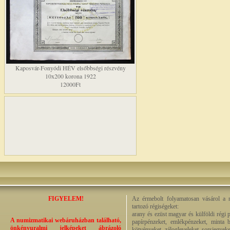
Kaposvár-Fonyódi HÉV elsőbbségi részvény
10x200 korona 1922
12000Ft
FIGYELEM!
Az érmebolt folyamatosan vásárol a n
tartozó régiségeket:
arany és ezüst magyar és külföldi régi 
A numizmatikai webáruházban található,
papírpénzeket, emlékpénzeket, minta b
önkényuralmi jelképeket ábrázoló
kötvényeket, zálogleveleket, sorsjegyeke