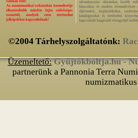
vannak fent!
adományozási okiratokat, kisebb milit
Az numizmatikai webáruház üzemeltetője
klasszikus és modern éremművészet alk
elhatárolódik minden fajta szélsőséges
díjérmeket, kisplasztikákat, szobrok
eszmétől, amelyek ezen történelmi
katalógusokat és történelmi könyvek
jelképekhez kapcsolódnak!
kapcsolódó kiegészítő éremgyűjtő kellék
©2004 Tárhelyszolgáltatónk:
Rac
Üzemeltető:
Gyűjtőkboltja.hu - N
partnerünk a Pannonia Terra Numiz
numizmatikus 