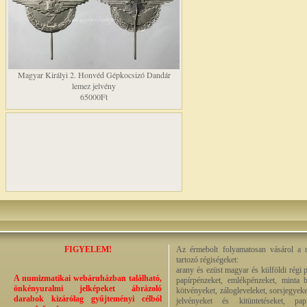
Magyar Királyi 2. Honvéd Gépkocsizó Dandár
lemez jelvény
65000Ft
FIGYELEM!
Az érmebolt folyamatosan vásárol a n
tartozó régiségeket:
arany és ezüst magyar és külföldi régi 
A numizmatikai webáruházban található,
papírpénzeket, emlékpénzeket, minta b
önkényuralmi jelképeket ábrázoló
kötvényeket, zálogleveleket, sorsjegyeke
darabok kizárólag gyűjteményi célból
jelvényeket és kitüntetéseket, pap