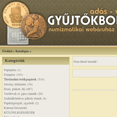
Főoldal
»
Katalógus
»
Kategóriák
Nem létező termék!
Papírpénz (1)
Fémpénz (191)
Történelmi értékpapírok
(514)
Jelvény, kitüntetés (54)
Érem, plakett, díj (487)
Verőtövek és gipsz minták (20)
Szabadkőműves páholy érmek (4)
Papírrégiségek, egyebek (2)
Katonai felszerelés
KÜLÖNLEGESSÉGEK