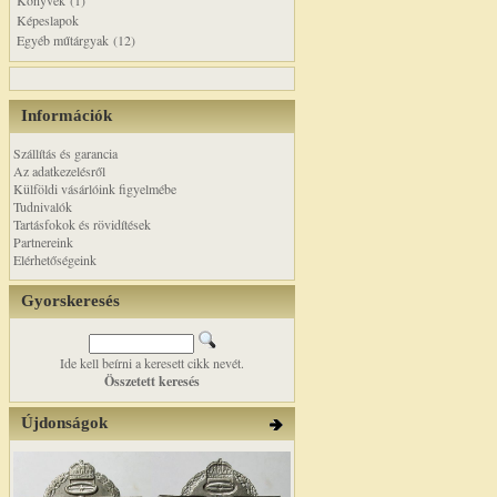
Könyvek (1)
Képeslapok
Egyéb műtárgyak (12)
Információk
Szállítás és garancia
Az adatkezelésről
Külföldi vásárlóink figyelmébe
Tudnivalók
Tartásfokok és rövidítések
Partnereink
Elérhetőségeink
Gyorskeresés
Ide kell beírni a keresett cikk nevét.
Összetett keresés
Újdonságok