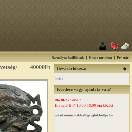
Személyes beállítások
|
Kosár tartalma
|
Pénztár
vetség/
40000Ft
Bevásárlókosár
0 cikk
Kérdése vagy ajánlata van?
06-30-293-0517
Hívható H-P: 10.00-18.00 óra között
email:numizmatika@gyujtokboltja.hu