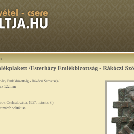
»
lékplakett /Esterházy Emlékbizottság - Rákóczi Szö
rházy Emlékbizottság - Rákóczi Szövetség/
mm x 122 mm
írov, Csehszlovákia, 1957. március 8.)
 mártír politikusa.