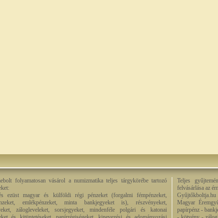
bolt folyamatosan vásárol a numizmatika teljes tárgykörébe tartozó
Teljes gyűjtemé
eket:
felvásárlása az é
és ezüst magyar és külföldi régi pénzeket (forgalmi fémpénzeket,
Gyűjtőkboltja.hu
énzeket, emlékpénzeket, minta bankjegyeket is), részvényeket,
Magyar Éremgyű
eket, zálogleveleket, sorsjegyeket, mindenféle polgári és katonai
papírpénz - bankj
eket és kitüntetéseket, papírrégiségeket, kinevezési és adományozási
- kötvény - zálog