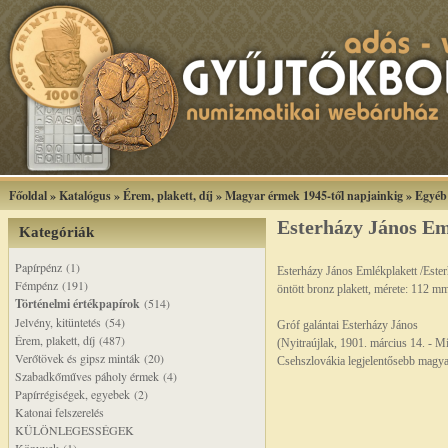
Főoldal
»
Katalógus
»
Érem, plakett, díj
»
Magyar érmek 1945-től napjainkig
»
Egyéb
Esterházy János Em
Kategóriák
Papírpénz (1)
Esterházy János Emlékplakett /Este
Fémpénz (191)
öntött bronz plakett, mérete: 112 
Történelmi értékpapírok
(514)
Jelvény, kitüntetés (54)
Gróf galántai Esterházy János
Érem, plakett, díj (487)
(Nyitraújlak, 1901. március 14. - M
Verőtövek és gipsz minták (20)
Csehszlovákia legjelentősebb magyar
Szabadkőműves páholy érmek (4)
Papírrégiségek, egyebek (2)
Katonai felszerelés
KÜLÖNLEGESSÉGEK