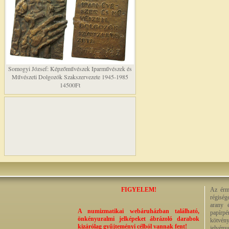
Somogyi József: Képzőművészek Iparművészek és
Művészeti Dolgozók Szakszervezete 1945-1985
14500Ft
FIGYELEM!
Az érme
régiség
arany 
A numizmatikai webáruházban található,
papírp
önkényuralmi jelképeket ábrázoló darabok
kötvény
kizárólag gyűjteményi célból vannak fent!
jelvény