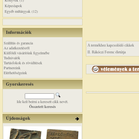
Könyvek (1)
Képeslapok
Egyéb műtárgyak (12)
Információk
Szállítás és garancia
A termékhez kapcsolódó cikkek
Az adatkezelésről
II. Rákóczi Ferenc életútja
Külföldi vásárlóink figyelmébe
Tudnivalók
Tartásfokok és rövidítések
Partnereink
Elérhetőségeink
Gyorskeresés
Ide kell beírni a keresett cikk nevét.
Összetett keresés
Újdonságok