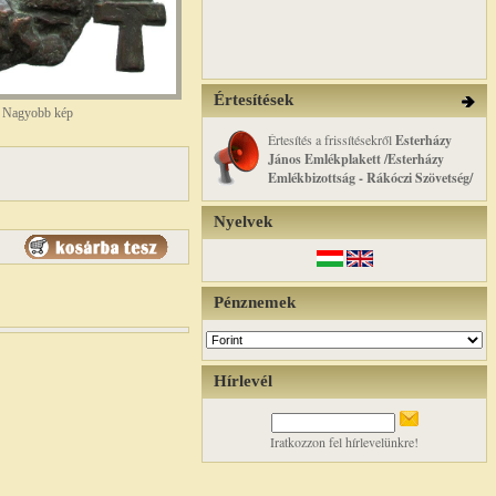
Értesítések
Nagyobb kép
Értesítés a frissítésekről
Esterházy
János Emlékplakett /Esterházy
Emlékbizottság - Rákóczi Szövetség/
Nyelvek
Pénznemek
Hírlevél
Iratkozzon fel hírlevelünkre!