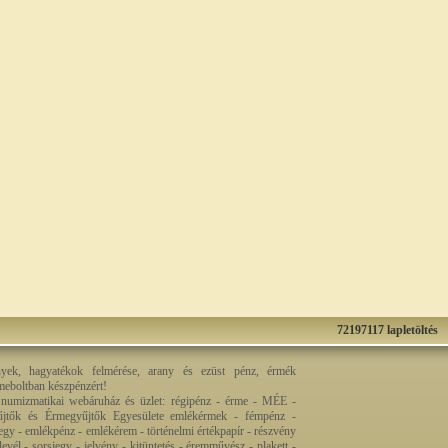
72197117 lapletöltés
nyek, hagyatékok felmérése, arany és ezüst pénz, érmék
rmeboltban készpénzért!
 numizmatikai webáruház és üzlet: régipénz - érme - MÉE -
jtők és Érmegyűjtők Egyesülete emlékérmek - fémpénz -
egy - emlékpénz - emlékérem - történelmi értékpapír - részvény
levél - sorsjegy - jelvény - kitüntetés - éremművész - plakett -