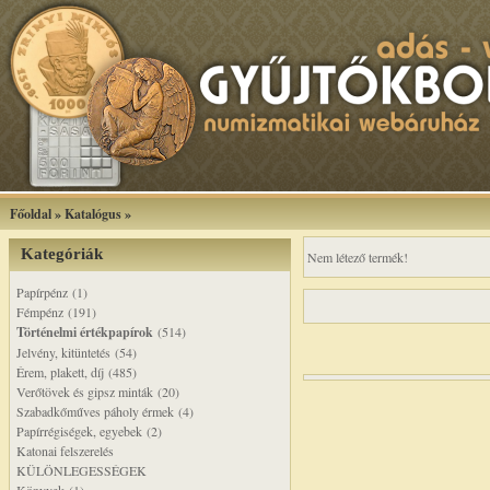
Főoldal
»
Katalógus
»
Kategóriák
Nem létező termék!
Papírpénz (1)
Fémpénz (191)
Történelmi értékpapírok
(514)
Jelvény, kitüntetés (54)
Érem, plakett, díj (485)
Verőtövek és gipsz minták (20)
Szabadkőműves páholy érmek (4)
Papírrégiségek, egyebek (2)
Katonai felszerelés
KÜLÖNLEGESSÉGEK