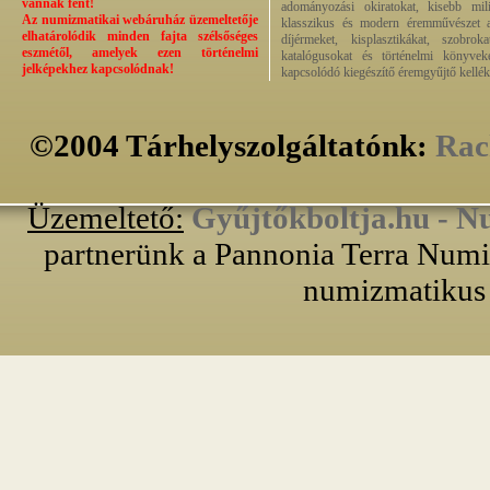
vannak fent!
adományozási okiratokat, kisebb milit
Az numizmatikai webáruház üzemeltetője
klasszikus és modern éremművészet alk
elhatárolódik minden fajta szélsőséges
díjérmeket, kisplasztikákat, szobrok
eszmétől, amelyek ezen történelmi
katalógusokat és történelmi könyvek
jelképekhez kapcsolódnak!
kapcsolódó kiegészítő éremgyűjtő kellék
©2004 Tárhelyszolgáltatónk:
Rac
Üzemeltető:
Gyűjtőkboltja.hu - N
partnerünk a Pannonia Terra Numiz
numizmatikus 