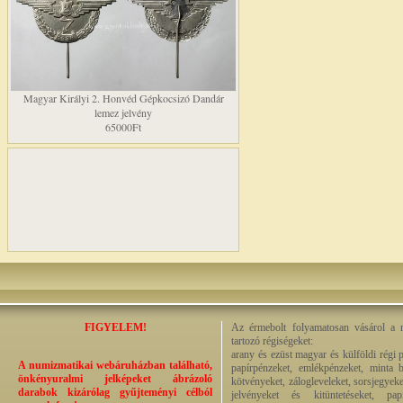
Magyar Királyi 2. Honvéd Gépkocsizó Dandár
lemez jelvény
65000Ft
FIGYELEM!
Az érmebolt folyamatosan vásárol a n
tartozó régiségeket:
arany és ezüst magyar és külföldi régi 
A numizmatikai webáruházban található,
papírpénzeket, emlékpénzeket, minta b
önkényuralmi jelképeket ábrázoló
kötvényeket, zálogleveleket, sorsjegyeke
darabok kizárólag gyűjteményi célból
jelvényeket és kitüntetéseket, pap