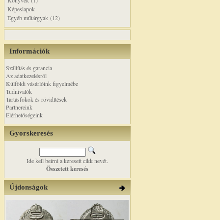
Könyvek (1)
Képeslapok
Egyéb műtárgyak (12)
Információk
Szállítás és garancia
Az adatkezelésről
Külföldi vásárlóink figyelmébe
Tudnivalók
Tartásfokok és rövidítések
Partnereink
Elérhetőségeink
Gyorskeresés
Ide kell beírni a keresett cikk nevét.
Összetett keresés
Újdonságok