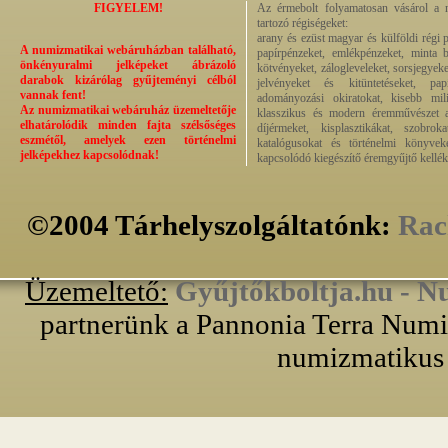
FIGYELEM!
Az érmebolt folyamatosan vásárol a n
tartozó régiségeket:
arany és ezüst magyar és külföldi régi 
A numizmatikai webáruházban található,
papírpénzeket, emlékpénzeket, minta b
önkényuralmi jelképeket ábrázoló
kötvényeket, zálogleveleket, sorsjegyeke
darabok kizárólag gyűjteményi célból
jelvényeket és kitüntetéseket, pap
vannak fent!
adományozási okiratokat, kisebb milit
Az numizmatikai webáruház üzemeltetője
klasszikus és modern éremművészet alk
elhatárolódik minden fajta szélsőséges
díjérmeket, kisplasztikákat, szobrok
eszmétől, amelyek ezen történelmi
katalógusokat és történelmi könyvek
jelképekhez kapcsolódnak!
kapcsolódó kiegészítő éremgyűjtő kellék
©2004 Tárhelyszolgáltatónk:
Rac
Üzemeltető:
Gyűjtőkboltja.hu - N
partnerünk a Pannonia Terra Numiz
numizmatikus 