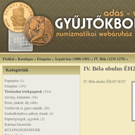
Főoldal
»
Katalógus
»
Fémpénz
»
Árpád-ház (1000-1301)
»
IV. Béla (1235-1270)
»
IV. Béla obulus ÉH
Kategóriák
Papírpénz (1)
IV. Béla obulus ÉH247 H337
Fémpénz (191)
Történelmi értékpapírok
(514)
Jelvény, kitüntetés (54)
Érem, plakett, díj (486)
Verőtövek és gipsz minták (20)
Szabadkőműves páholy érmek (4)
Papírrégiségek, egyebek (2)
Katonai felszerelés
KÜLÖNLEGESSÉGEK