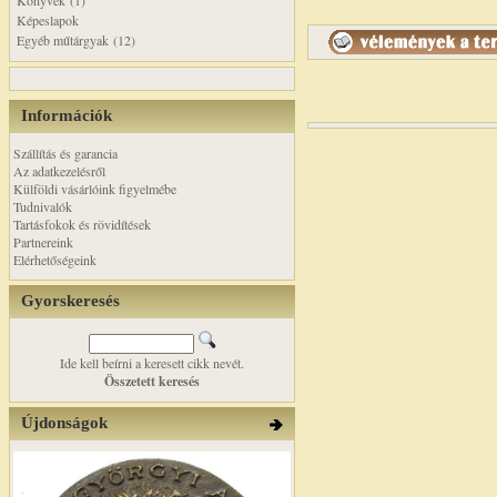
Könyvek (1)
Képeslapok
Egyéb műtárgyak (12)
Információk
Szállítás és garancia
Az adatkezelésről
Külföldi vásárlóink figyelmébe
Tudnivalók
Tartásfokok és rövidítések
Partnereink
Elérhetőségeink
Gyorskeresés
Ide kell beírni a keresett cikk nevét.
Összetett keresés
Újdonságok