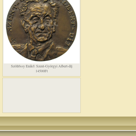
Szöllőssy Enikő: Szent-Györgyi Albert-díj
14500Ft