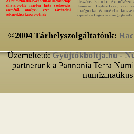
Az numizmatikai webáruház üzemeltetője
klasszikus és modern éremművészet alk
elhatárolódik minden fajta szélsőséges
díjérmeket, kisplasztikákat, szobrok
eszmétől, amelyek ezen történelmi
katalógusokat és történelmi könyvek
jelképekhez kapcsolódnak!
kapcsolódó kiegészítő éremgyűjtő kellék
©2004 Tárhelyszolgáltatónk:
Rac
Üzemeltető:
Gyűjtőkboltja.hu - N
partnerünk a Pannonia Terra Numiz
numizmatikus 