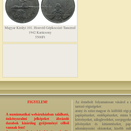
Magyar Királyi 101. Honvéd Gépkocsizó Tanezred
1942 Karácsony
5500Ft
FIGYELEM!
Az érmebolt folyamatosan vásárol a n
tartozó régiségeket:
arany és ezüst magyar és külföldi régi 
A numizmatikai webáruházban található,
papírpénzeket, emlékpénzeket, minta b
önkényuralmi jelképeket ábrázoló
kötvényeket, zálogleveleket, sorsjegyeke
darabok kizárólag gyűjteményi célból
jelvényeket és kitüntetéseket, pap
vannak fent!
adományozási okiratokat, kisebb milit