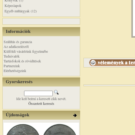
Könyvek (1)
Képeslapok
Egyéb műtárgyak (12)
Információk
Szállítás és garancia
Az adatkezelésről
Külföldi vásárlóink figyelmébe
Tudnivalók
Tartásfokok és rövidítések
Partnereink
Elérhetőségeink
Gyorskeresés
Ide kell beírni a keresett cikk nevét.
Összetett keresés
Újdonságok