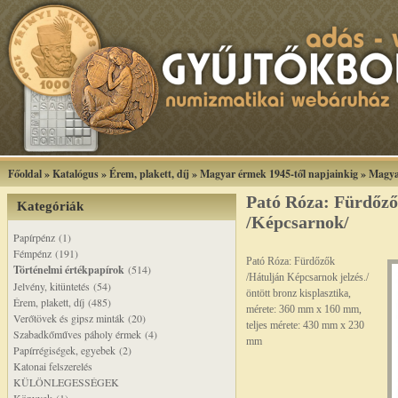
Főoldal
»
Katalógus
»
Érem, plakett, díj
»
Magyar érmek 1945-től napjainkig
»
Magya
Pató Róza: Fürdőző
Kategóriák
/Képcsarnok/
Papírpénz (1)
Fémpénz (191)
Pató Róza: Fürdőzők
Történelmi értékpapírok
(514)
/Hátulján Képcsarnok jelzés./
Jelvény, kitüntetés (54)
öntött bronz kisplasztika,
Érem, plakett, díj (485)
mérete: 360 mm x 160 mm,
Verőtövek és gipsz minták (20)
teljes mérete: 430 mm x 230
Szabadkőműves páholy érmek (4)
mm
Papírrégiségek, egyebek (2)
Katonai felszerelés
KÜLÖNLEGESSÉGEK