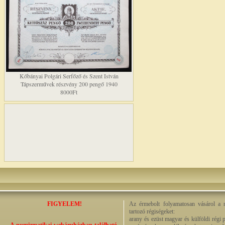
Kőbányai Polgári Serfőző és Szent István
Tápszerművek részvény 200 pengő 1940
8000Ft
FIGYELEM!
Az érmebolt folyamatosan vásárol a n
tartozó régiségeket:
arany és ezüst magyar és külföldi régi 