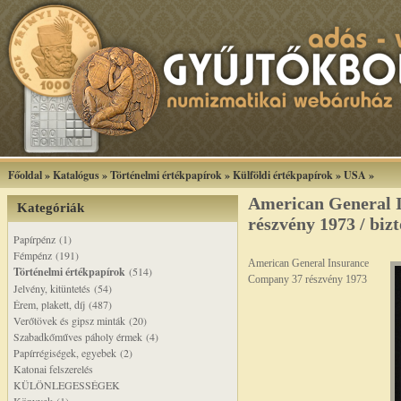
Főoldal
»
Katalógus
»
Történelmi értékpapírok
»
Külföldi értékpapírok
»
USA
»
American General 
Kategóriák
részvény 1973 / bizt
Papírpénz (1)
Fémpénz (191)
American General Insurance
Történelmi értékpapírok
(514)
Company 37 részvény 1973
Jelvény, kitüntetés (54)
Érem, plakett, díj (487)
Verőtövek és gipsz minták (20)
Szabadkőműves páholy érmek (4)
Papírrégiségek, egyebek (2)
Katonai felszerelés
KÜLÖNLEGESSÉGEK