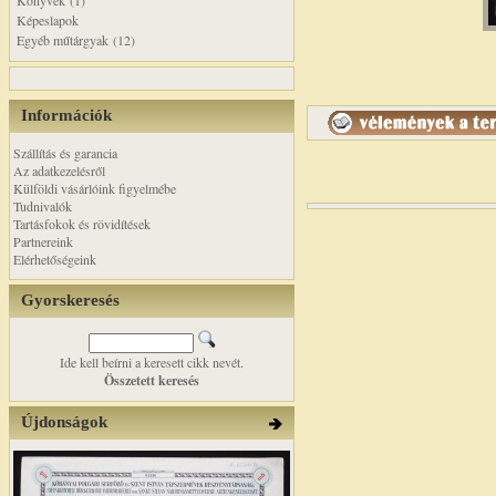
Könyvek (1)
Képeslapok
Egyéb műtárgyak (12)
Információk
Szállítás és garancia
Az adatkezelésről
Külföldi vásárlóink figyelmébe
Tudnivalók
Tartásfokok és rövidítések
Partnereink
Elérhetőségeink
Gyorskeresés
Ide kell beírni a keresett cikk nevét.
Összetett keresés
Újdonságok