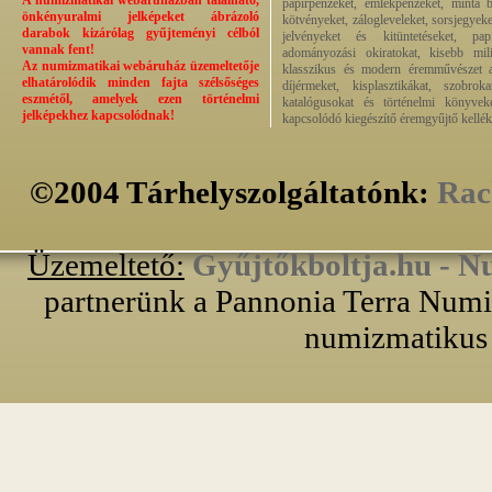
A numizmatikai webáruházban található,
papírpénzeket, emlékpénzeket, minta b
önkényuralmi jelképeket ábrázoló
kötvényeket, zálogleveleket, sorsjegyeke
darabok kizárólag gyűjteményi célból
jelvényeket és kitüntetéseket, pap
vannak fent!
adományozási okiratokat, kisebb milit
Az numizmatikai webáruház üzemeltetője
klasszikus és modern éremművészet alk
elhatárolódik minden fajta szélsőséges
díjérmeket, kisplasztikákat, szobrok
eszmétől, amelyek ezen történelmi
katalógusokat és történelmi könyvek
jelképekhez kapcsolódnak!
kapcsolódó kiegészítő éremgyűjtő kellék
©2004 Tárhelyszolgáltatónk:
Rac
Üzemeltető:
Gyűjtőkboltja.hu - N
partnerünk a Pannonia Terra Numiz
numizmatikus 