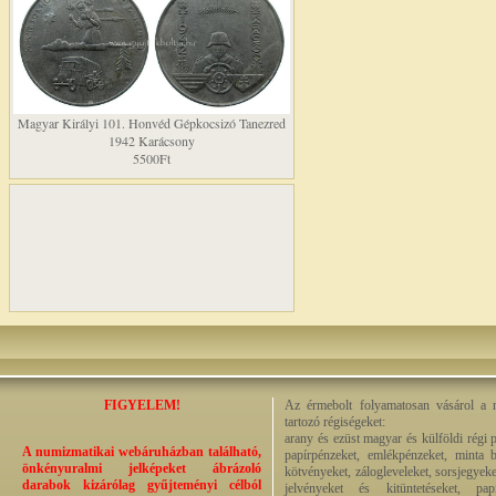
Magyar Királyi 101. Honvéd Gépkocsizó Tanezred
1942 Karácsony
5500Ft
FIGYELEM!
Az érmebolt folyamatosan vásárol a n
tartozó régiségeket:
arany és ezüst magyar és külföldi régi 
A numizmatikai webáruházban található,
papírpénzeket, emlékpénzeket, minta b
önkényuralmi jelképeket ábrázoló
kötvényeket, zálogleveleket, sorsjegyeke
darabok kizárólag gyűjteményi célból
jelvényeket és kitüntetéseket, pap