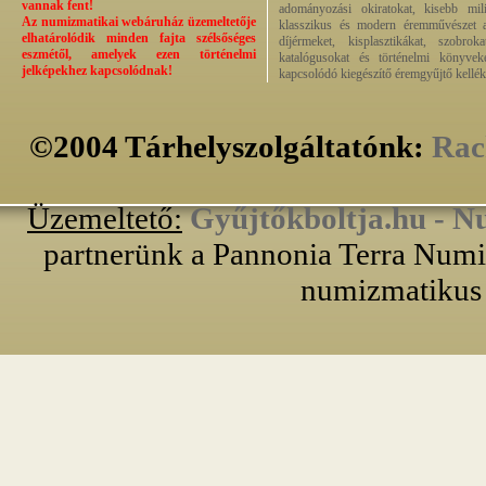
vannak fent!
adományozási okiratokat, kisebb milit
Az numizmatikai webáruház üzemeltetője
klasszikus és modern éremművészet alk
elhatárolódik minden fajta szélsőséges
díjérmeket, kisplasztikákat, szobrok
eszmétől, amelyek ezen történelmi
katalógusokat és történelmi könyvek
jelképekhez kapcsolódnak!
kapcsolódó kiegészítő éremgyűjtő kellék
©2004 Tárhelyszolgáltatónk:
Rac
Üzemeltető:
Gyűjtőkboltja.hu - N
partnerünk a Pannonia Terra Numiz
numizmatikus 