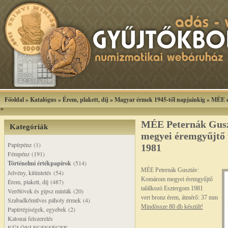
Főoldal
»
Katalógus
»
Érem, plakett, díj
»
Magyar érmek 1945-től napjainkig
»
MÉE e
»
MÉE Peternák Gus
Kategóriák
megyei éremgyűjtő 
Papírpénz (1)
1981
Fémpénz (191)
Történelmi értékpapírok
(514)
MÉE Peternák Gusztáv:
Jelvény, kitüntetés (54)
Komárom megyei éremgyűjtő
Érem, plakett, díj (487)
találkozó Esztergom 1981
Verőtövek és gipsz minták (20)
vert bronz érem, átmérő: 37 mm
Szabadkőműves páholy érmek (4)
Mindössze 80 db készült!
Papírrégiségek, egyebek (2)
Katonai felszerelés
KÜLÖNLEGESSÉGEK