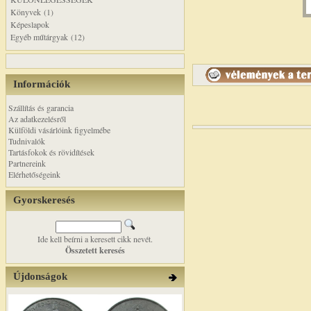
Könyvek (1)
Képeslapok
Egyéb műtárgyak (12)
Információk
Szállítás és garancia
Az adatkezelésről
Külföldi vásárlóink figyelmébe
Tudnivalók
Tartásfokok és rövidítések
Partnereink
Elérhetőségeink
Gyorskeresés
Ide kell beírni a keresett cikk nevét.
Összetett keresés
Újdonságok