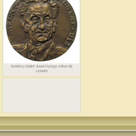
Szöllőssy Enikő: Szent-Györgyi Albert-díj
14500Ft