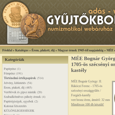
Főoldal
»
Katalógus
»
Érem, plakett, díj
»
Magyar érmek 1945-től napjainkig
»
MÉE e
MÉE Bognár György:
Kategóriák
1705-ös szécsényi o
Papírpénz (1)
kastély
Fémpénz (191)
Történelmi értékpapírok
(514)
MÉE Bognár György: II.
Jelvény, kitüntetés (54)
Rákóczi Ferenc - 1705-ös
Érem, plakett, díj (485)
szécsényi országgyűlés /
Verőtövek és gipsz minták (20)
Forgách-kastély
Szabadkőműves páholy érmek (4)
vert bronz érem, átmérő: 32 mm
Papírrégiségek, egyebek (2)
Mindössze 100 db készült!
Katonai felszerelés
KÜLÖNLEGESSÉGEK