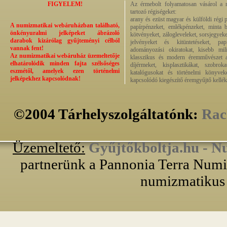
FIGYELEM!
Az érmebolt folyamatosan vásárol a n
tartozó régiségeket:
arany és ezüst magyar és külföldi régi 
A numizmatikai webáruházban található,
papírpénzeket, emlékpénzeket, minta b
önkényuralmi jelképeket ábrázoló
kötvényeket, zálogleveleket, sorsjegyeke
darabok kizárólag gyűjteményi célból
jelvényeket és kitüntetéseket, pap
vannak fent!
adományozási okiratokat, kisebb milit
Az numizmatikai webáruház üzemeltetője
klasszikus és modern éremművészet alk
elhatárolódik minden fajta szélsőséges
díjérmeket, kisplasztikákat, szobrok
eszmétől, amelyek ezen történelmi
katalógusokat és történelmi könyvek
jelképekhez kapcsolódnak!
kapcsolódó kiegészítő éremgyűjtő kellék
©2004 Tárhelyszolgáltatónk:
Rac
Üzemeltető:
Gyűjtőkboltja.hu - N
partnerünk a Pannonia Terra Numiz
numizmatikus 