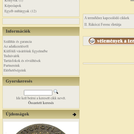
Könyvek (1)
Képeslapok
Egyéb műtárgyak (12)
A termékhez kapcsolódó cikkek
II. Rákóczi Ferenc életútja
Információk
Szállítás és garancia
Az adatkezelésről
Külföldi vásárlóink figyelmébe
Tudnivalók
Tartásfokok és rövidítések
Partnereink
Elérhetőségeink
Gyorskeresés
Ide kell beírni a keresett cikk nevét.
Összetett keresés
Újdonságok