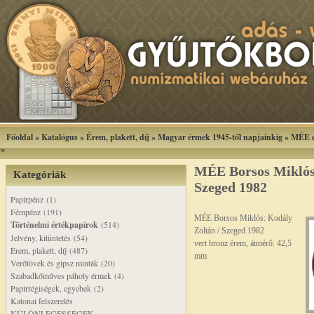
Főoldal
»
Katalógus
»
Érem, plakett, díj
»
Magyar érmek 1945-től napjainkig
»
MÉE e
»
MÉE Borsos Miklós:
Kategóriák
Szeged 1982
Papírpénz (1)
Fémpénz (191)
MÉE Borsos Miklós: Kodály
Történelmi értékpapírok
(514)
Zoltán / Szeged 1982
Jelvény, kitüntetés (54)
vert bronz érem, átmérő: 42,5
Érem, plakett, díj (487)
mm
Verőtövek és gipsz minták (20)
Szabadkőműves páholy érmek (4)
Papírrégiségek, egyebek (2)
Katonai felszerelés
KÜLÖNLEGESSÉGEK