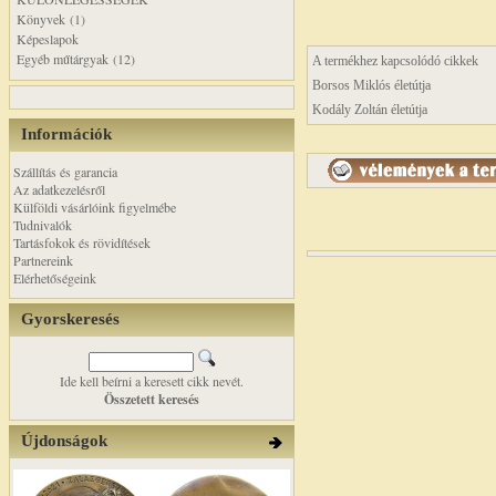
Könyvek (1)
Képeslapok
Egyéb műtárgyak (12)
A termékhez kapcsolódó cikkek
Borsos Miklós életútja
Kodály Zoltán életútja
Információk
Szállítás és garancia
Az adatkezelésről
Külföldi vásárlóink figyelmébe
Tudnivalók
Tartásfokok és rövidítések
Partnereink
Elérhetőségeink
Gyorskeresés
Ide kell beírni a keresett cikk nevét.
Összetett keresés
Újdonságok