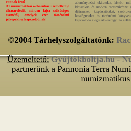
vannak fent!
adományozási okiratokat, kisebb milit
Az numizmatikai webáruház üzemeltetője
klasszikus és modern éremművészet alk
elhatárolódik minden fajta szélsőséges
díjérmeket, kisplasztikákat, szobrok
eszmétől, amelyek ezen történelmi
katalógusokat és történelmi könyvek
jelképekhez kapcsolódnak!
kapcsolódó kiegészítő éremgyűjtő kellék
©2004 Tárhelyszolgáltatónk:
Rac
Üzemeltető:
Gyűjtőkboltja.hu - N
partnerünk a Pannonia Terra Numiz
numizmatikus 