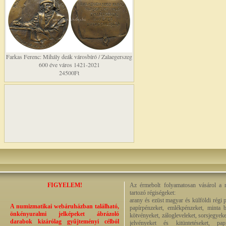
Farkas Ferenc: Mihály deák városbíró / Zalaegerszeg
600 éve város 1421-2021
24500Ft
FIGYELEM!
Az érmebolt folyamatosan vásárol a n
tartozó régiségeket:
arany és ezüst magyar és külföldi régi 
A numizmatikai webáruházban található,
papírpénzeket, emlékpénzeket, minta b
önkényuralmi jelképeket ábrázoló
kötvényeket, zálogleveleket, sorsjegyeke
darabok kizárólag gyűjteményi célból
jelvényeket és kitüntetéseket, pap