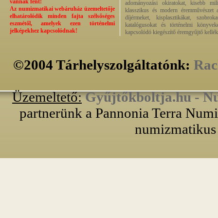
vannak fent!
adományozási okiratokat, kisebb milit
Az numizmatikai webáruház üzemeltetője
klasszikus és modern éremművészet alk
elhatárolódik minden fajta szélsőséges
díjérmeket, kisplasztikákat, szobrok
eszmétől, amelyek ezen történelmi
katalógusokat és történelmi könyvek
jelképekhez kapcsolódnak!
kapcsolódó kiegészítő éremgyűjtő kellék
©2004 Tárhelyszolgáltatónk:
Rac
Üzemeltető:
Gyűjtőkboltja.hu - N
partnerünk a Pannonia Terra Numiz
numizmatikus 