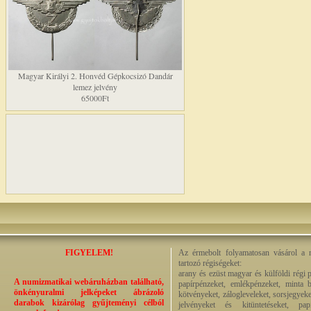
Magyar Királyi 2. Honvéd Gépkocsizó Dandár
lemez jelvény
65000Ft
FIGYELEM!
Az érmebolt folyamatosan vásárol a n
tartozó régiségeket:
arany és ezüst magyar és külföldi régi 
A numizmatikai webáruházban található,
papírpénzeket, emlékpénzeket, minta b
önkényuralmi jelképeket ábrázoló
kötvényeket, zálogleveleket, sorsjegyeke
darabok kizárólag gyűjteményi célból
jelvényeket és kitüntetéseket, pap