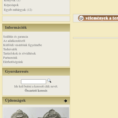
Könyvek (1)
Képeslapok
Egyéb műtárgyak (12)
Információk
Szállítás és garancia
Az adatkezelésről
Külföldi vásárlóink figyelmébe
Tudnivalók
Tartásfokok és rövidítések
Partnereink
Elérhetőségeink
Gyorskeresés
Ide kell beírni a keresett cikk nevét.
Összetett keresés
Újdonságok