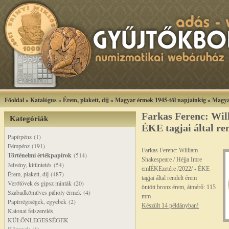
Főoldal
»
Katalógus
»
Érem, plakett, díj
»
Magyar érmek 1945-től napjainkig
»
Magya
Farkas Ferenc: Wil
Kategóriák
ÉKE tagjai által re
Papírpénz (1)
Fémpénz (191)
Farkas Ferenc: William
Történelmi értékpapírok
(514)
Shakespeare / Héjja Imre
Jelvény, kitüntetés (54)
emlÉKEzetére /2022/ - ÉKE
Érem, plakett, díj (487)
tagjai által rendelt érem
Verőtövek és gipsz minták (20)
öntött bronz érem, átmérő: 115
Szabadkőműves páholy érmek (4)
mm
Papírrégiségek, egyebek (2)
Készült 14 példányban!
Katonai felszerelés
KÜLÖNLEGESSÉGEK