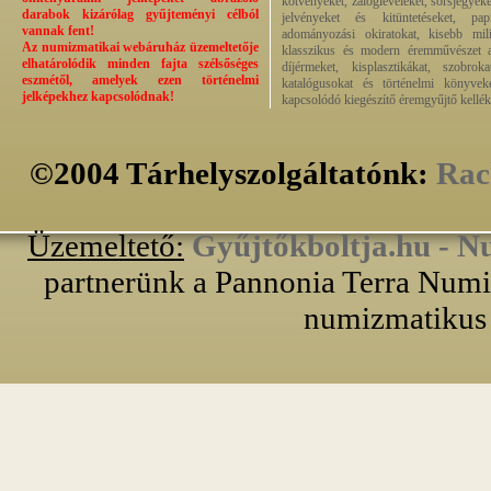
kötvényeket, zálogleveleket, sorsjegyeke
darabok kizárólag gyűjteményi célból
jelvényeket és kitüntetéseket, pap
vannak fent!
adományozási okiratokat, kisebb milit
Az numizmatikai webáruház üzemeltetője
klasszikus és modern éremművészet alk
elhatárolódik minden fajta szélsőséges
díjérmeket, kisplasztikákat, szobrok
eszmétől, amelyek ezen történelmi
katalógusokat és történelmi könyvek
jelképekhez kapcsolódnak!
kapcsolódó kiegészítő éremgyűjtő kellék
©2004 Tárhelyszolgáltatónk:
Rac
Üzemeltető:
Gyűjtőkboltja.hu - N
partnerünk a Pannonia Terra Numiz
numizmatikus 