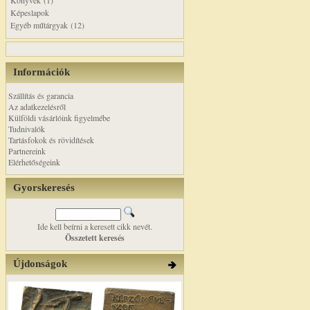
Könyvek (1)
Képeslapok
Egyéb műtárgyak (12)
Információk
Szállítás és garancia
Az adatkezelésről
Külföldi vásárlóink figyelmébe
Tudnivalók
Tartásfokok és rövidítések
Partnereink
Elérhetőségeink
Gyorskeresés
Ide kell beírni a keresett cikk nevét.
Összetett keresés
Újdonságok