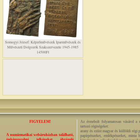
Somogyi József: Képzőművészek Iparművészek és
Művészeti Dolgozók Szakszervezete 1945-1985
14500Ft
FIGYELEM!
Az érmebolt folyamatosan vásárol a n
tartozó régiségeket:
arany és ezüst magyar és külföldi régi 
A numizmatikai webáruházban található,
papírpénzeket, emlékpénzeket, minta b
önkényuralmi jelképeket ábrázoló