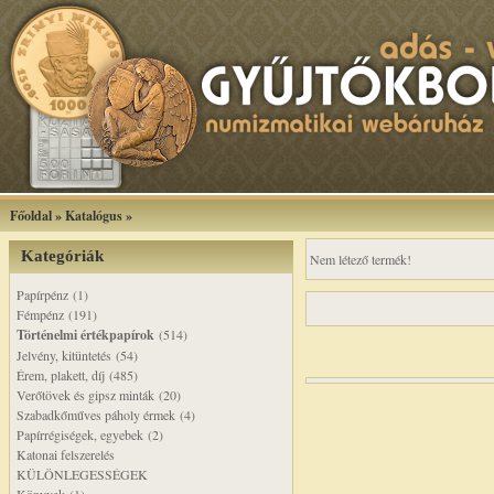
Főoldal
»
Katalógus
»
Kategóriák
Nem létező termék!
Papírpénz (1)
Fémpénz (191)
Történelmi értékpapírok
(514)
Jelvény, kitüntetés (54)
Érem, plakett, díj (485)
Verőtövek és gipsz minták (20)
Szabadkőműves páholy érmek (4)
Papírrégiségek, egyebek (2)
Katonai felszerelés
KÜLÖNLEGESSÉGEK