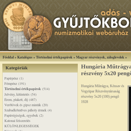
Főoldal
»
Katalógus
»
Történelmi értékpapírok
»
Magyar részvények, záloglevelek
»
Hungária Műtrágya
Kategóriák
részvény 5x20 peng
Papírpénz (1)
Fémpénz (191)
Hungária Műtrágya, Kénsav és
Történelmi értékpapírok
(514)
Vegyiipar Részvénytársaság
Jelvény, kitüntetés (54)
részvény 5x20 (100) pengő
Érem, plakett, díj (487)
1928
Verőtövek és gipsz minták (20)
Szabadkőműves páholy érmek (4)
Papírrégiségek, egyebek (2)
Katonai felszerelés
KÜLÖNLEGESSÉGEK