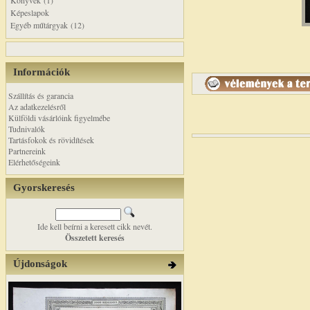
Könyvek (1)
Képeslapok
Egyéb műtárgyak (12)
Információk
Szállítás és garancia
Az adatkezelésről
Külföldi vásárlóink figyelmébe
Tudnivalók
Tartásfokok és rövidítések
Partnereink
Elérhetőségeink
Gyorskeresés
Ide kell beírni a keresett cikk nevét.
Összetett keresés
Újdonságok