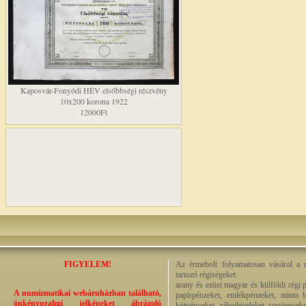
Kaposvár-Fonyódi HÉV elsőbbségi részvény
10x200 korona 1922
12000Ft
FIGYELEM!
Az érmebolt folyamatosan vásárol a n
tartozó régiségeket:
arany és ezüst magyar és külföldi régi 
A numizmatikai webáruházban található,
papírpénzeket, emlékpénzeket, minta b
önkényuralmi jelképeket ábrázoló
kötvényeket, zálogleveleket, sorsjegyeke