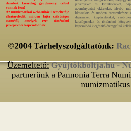
darabok kizárólag gyűjteményi célból
jelvényeket és kitüntetéseket, pap
vannak fent!
adományozási okiratokat, kisebb milit
Az numizmatikai webáruház üzemeltetője
klasszikus és modern éremművészet alk
elhatárolódik minden fajta szélsőséges
díjérmeket, kisplasztikákat, szobrok
eszmétől, amelyek ezen történelmi
katalógusokat és történelmi könyvek
jelképekhez kapcsolódnak!
kapcsolódó kiegészítő éremgyűjtő kellék
©2004 Tárhelyszolgáltatónk:
Rac
Üzemeltető:
Gyűjtőkboltja.hu - N
partnerünk a Pannonia Terra Numiz
numizmatikus 