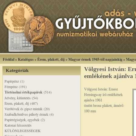
Főoldal
»
Katalógus
»
Érem, plakett, díj
»
Magyar érmek 1945-től napjainkig
»
Magya
Völgyesi István: E
Kategóriák
emlékének ajánlva 
Papírpénz (1)
Fémpénz (191)
Völgyesi István: Ernest
Történelmi értékpapírok
(514)
Hemingway író emlékének
Jelvény, kitüntetés (54)
ajánlva 1961
Érem, plakett, díj (487)
öntött bronz plakett, átmérő:
Verőtövek és gipsz minták (20)
100 mm
Szabadkőműves páholy érmek (4)
Papírrégiségek, egyebek (2)
Katonai felszerelés
KÜLÖNLEGESSÉGEK