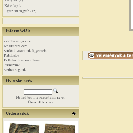
Könyvek (1)
Képeslapok
Egyéb műtárgyak (12)
Információk
Szállítás és garancia
Az adatkezelésről
Külföldi vásárlóink figyelmébe
Tudnivalók
Tartásfokok és rövidítések
Partnereink
Elérhetőségeink
Gyorskeresés
Ide kell beírni a keresett cikk nevét.
Összetett keresés
Újdonságok