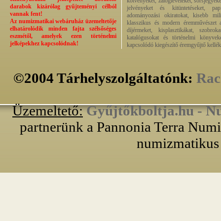
kötvényeket, zálogleveleket, sorsjegyeke
darabok kizárólag gyűjteményi célból
jelvényeket és kitüntetéseket, pap
vannak fent!
adományozási okiratokat, kisebb milit
Az numizmatikai webáruház üzemeltetője
klasszikus és modern éremművészet alk
elhatárolódik minden fajta szélsőséges
díjérmeket, kisplasztikákat, szobrok
eszmétől, amelyek ezen történelmi
katalógusokat és történelmi könyvek
jelképekhez kapcsolódnak!
kapcsolódó kiegészítő éremgyűjtő kellék
©2004 Tárhelyszolgáltatónk:
Rac
Üzemeltető:
Gyűjtőkboltja.hu - N
partnerünk a Pannonia Terra Numiz
numizmatikus 