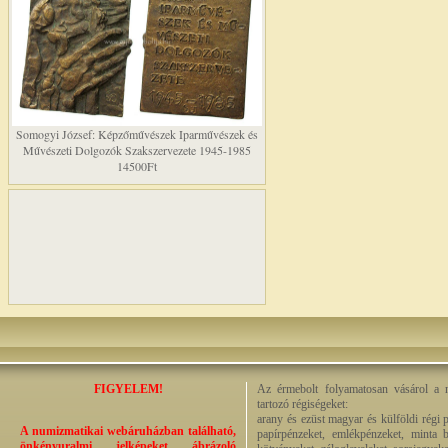
Somogyi József: Képzőművészek Iparművészek és
Művészeti Dolgozók Szakszervezete 1945-1985
14500Ft
FIGYELEM!
Az érmebolt folyamatosan vásárol a n
tartozó régiségeket:
arany és ezüst magyar és külföldi régi 
A numizmatikai webáruházban található,
papírpénzeket, emlékpénzeket, minta b
önkényuralmi jelképeket ábrázoló