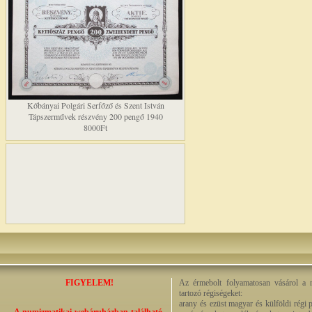
Kőbányai Polgári Serfőző és Szent István
Tápszerművek részvény 200 pengő 1940
8000Ft
FIGYELEM!
Az érmebolt folyamatosan vásárol a n
tartozó régiségeket:
arany és ezüst magyar és külföldi régi 