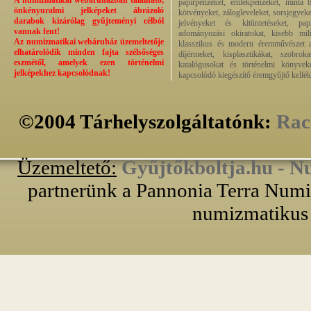
A numizmatikai webáruházban található,
papírpénzeket, emlékpénzeket, minta b
önkényuralmi jelképeket ábrázoló
kötvényeket, zálogleveleket, sorsjegyeke
darabok kizárólag gyűjteményi célból
jelvényeket és kitüntetéseket, pap
vannak fent!
adományozási okiratokat, kisebb milit
Az numizmatikai webáruház üzemeltetője
klasszikus és modern éremművészet alk
elhatárolódik minden fajta szélsőséges
díjérmeket, kisplasztikákat, szobrok
eszmétől, amelyek ezen történelmi
katalógusokat és történelmi könyvek
jelképekhez kapcsolódnak!
kapcsolódó kiegészítő éremgyűjtő kellék
©2004 Tárhelyszolgáltatónk:
Rac
Üzemeltető:
Gyűjtőkboltja.hu - N
partnerünk a Pannonia Terra Numiz
numizmatikus 