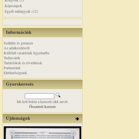
Könyvek (1)
Képeslapok
Egyéb műtárgyak (12)
Információk
Szállítás és garancia
Az adatkezelésről
Külföldi vásárlóink figyelmébe
Tudnivalók
Tartásfokok és rövidítések
Partnereink
Elérhetőségeink
Gyorskeresés
Ide kell beírni a keresett cikk nevét.
Összetett keresés
Újdonságok