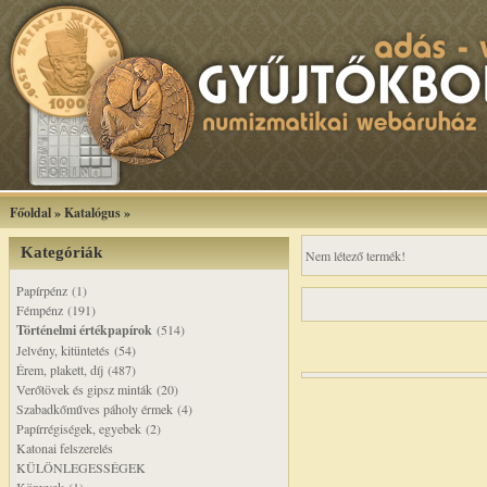
Főoldal
»
Katalógus
»
Kategóriák
Nem létező termék!
Papírpénz (1)
Fémpénz (191)
Történelmi értékpapírok
(514)
Jelvény, kitüntetés (54)
Érem, plakett, díj (487)
Verőtövek és gipsz minták (20)
Szabadkőműves páholy érmek (4)
Papírrégiségek, egyebek (2)
Katonai felszerelés
KÜLÖNLEGESSÉGEK