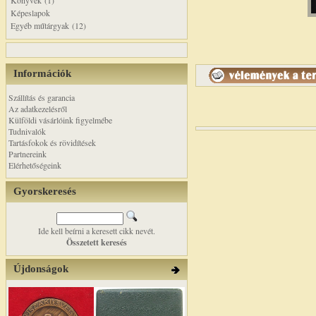
Könyvek (1)
Képeslapok
Egyéb műtárgyak (12)
Információk
Szállítás és garancia
Az adatkezelésről
Külföldi vásárlóink figyelmébe
Tudnivalók
Tartásfokok és rövidítések
Partnereink
Elérhetőségeink
Gyorskeresés
Ide kell beírni a keresett cikk nevét.
Összetett keresés
Újdonságok