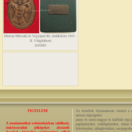
Mercur Műszaki és Vegyipari Rt. emlékérem 1943 -
II. Világháború
26500Ft
FIGYELEM!
Az érmebolt folyamatosan vásárol a n
tartozó régiségeket:
arany és ezüst magyar és külföldi régi 
A numizmatikai webáruházban található,
papírpénzeket, emlékpénzeket, minta b
önkényuralmi jelképeket ábrázoló
kötvényeket, zálogleveleket, sorsjegyeke