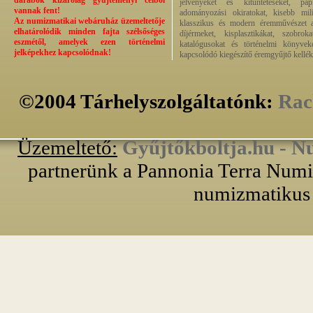
darabok kizárólag gyűjteményi célból
jelvényeket és kitüntetéseket, pap
vannak fent!
adományozási okiratokat, kisebb milit
Az numizmatikai webáruház üzemeltetője
klasszikus és modern éremművészet alk
elhatárolódik minden fajta szélsőséges
díjérmeket, kisplasztikákat, szobrok
eszmétől, amelyek ezen történelmi
katalógusokat és történelmi könyvek
jelképekhez kapcsolódnak!
kapcsolódó kiegészítő éremgyűjtő kellék
©2004 Tárhelyszolgáltatónk:
Rac
Üzemeltető:
Gyűjtőkboltja.hu - N
partnerünk a Pannonia Terra Numiz
numizmatikus 