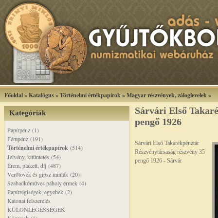
Főoldal
»
Katalógus
»
Történelmi értékpapírok
»
Magyar részvények, záloglevelek
»
Sárvári Első Takar
Kategóriák
pengő 1926
Papírpénz (1)
Fémpénz (191)
Sárvári Első Takarékpénztár
Történelmi értékpapírok
(514)
Részvénytársaság részvény 35
Jelvény, kitüntetés (54)
pengő 1926 - Sárvár
Érem, plakett, díj (487)
Verőtövek és gipsz minták (20)
Szabadkőműves páholy érmek (4)
Papírrégiségek, egyebek (2)
Katonai felszerelés
KÜLÖNLEGESSÉGEK