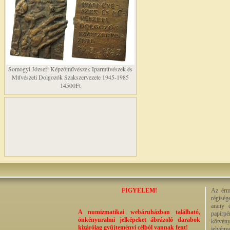
Somogyi József: Képzőművészek Iparművészek és
Művészeti Dolgozók Szakszervezete 1945-1985
14500Ft
FIGYELEM!
Az érme
régiség
arany 
A numizmatikai webáruházban található,
papírp
önkényuralmi jelképeket ábrázoló darabok
kötvény
kizárólag gyűjteményi célból vannak fent!
jelvény