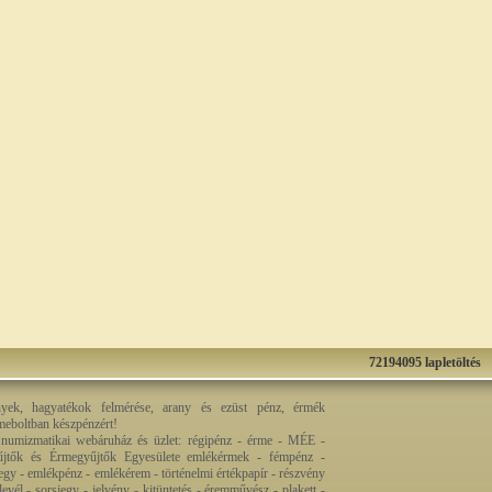
72194095 lapletöltés
nyek, hagyatékok felmérése, arany és ezüst pénz, érmék
rmeboltban készpénzért!
 numizmatikai webáruház és üzlet: régipénz - érme - MÉE -
jtők és Érmegyűjtők Egyesülete emlékérmek - fémpénz -
egy - emlékpénz - emlékérem - történelmi értékpapír - részvény
levél - sorsjegy - jelvény - kitüntetés - éremművész - plakett -