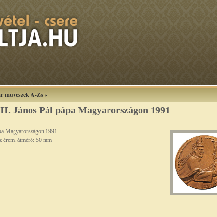
r művészek A-Zs
»
ó: II. János Pál pápa Magyarországon 1991
 pápa Magyarországon 1991
éz érem, átmérő: 50 mm