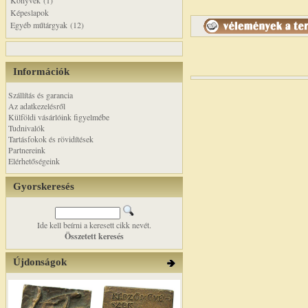
Könyvek (1)
Képeslapok
Egyéb műtárgyak (12)
Információk
Szállítás és garancia
Az adatkezelésről
Külföldi vásárlóink figyelmébe
Tudnivalók
Tartásfokok és rövidítések
Partnereink
Elérhetőségeink
Gyorskeresés
Ide kell beírni a keresett cikk nevét.
Összetett keresés
Újdonságok