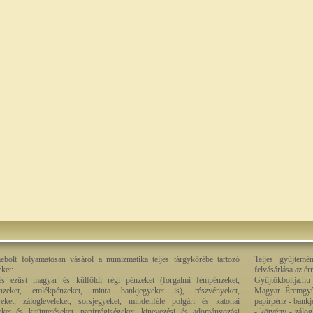
bolt folyamatosan vásárol a numizmatika teljes tárgykörébe tartozó
Teljes gyűjtemé
eket:
felvásárlása az é
és ezüst magyar és külföldi régi pénzeket (forgalmi fémpénzeket,
Gyűjtőkboltja.hu
énzeket, emlékpénzeket, minta bankjegyeket is), részvényeket,
Magyar Éremgyű
eket, zálogleveleket, sorsjegyeket, mindenféle polgári és katonai
papírpénz - bankj
eket és kitüntetéseket, papírrégiségeket, kinevezési és adományozási
- kötvény - zálog