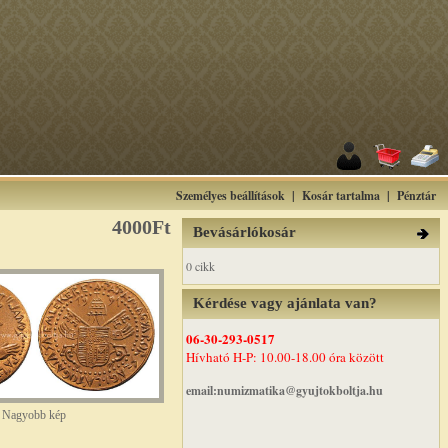
Személyes beállítások
|
Kosár tartalma
|
Pénztár
4000Ft
Bevásárlókosár
0 cikk
Kérdése vagy ajánlata van?
06-30-293-0517
Hívható H-P: 10.00-18.00 óra között
email:numizmatika@gyujtokboltja.hu
Nagyobb kép