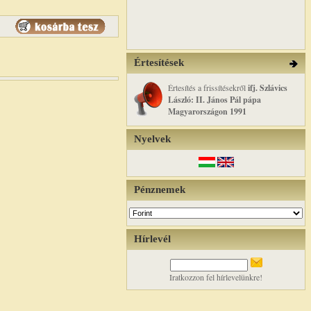
Értesítések
Értesítés a frissítésekről
ifj. Szlávics
László: II. János Pál pápa
Magyarországon 1991
Nyelvek
Pénznemek
Hírlevél
Iratkozzon fel hírlevelünkre!