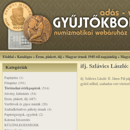
Főoldal
»
Katalógus
»
Érem, plakett, díj
»
Magyar érmek 1945-től napjainkig
»
Magya
ifj. Szlávics Lászl
Kategóriák
Papírpénz (1)
ifj. Szlávics László: II. János Pál
Fémpénz (191)
gyűrű nélkül, szabadon vert vörösr
Történelmi értékpapírok
(514)
Jelvény, kitüntetés (54)
Érem, plakett, díj (487)
Verőtövek és gipsz minták (20)
Szabadkőműves páholy érmek (4)
Papírrégiségek, egyebek (2)
Katonai felszerelés
KÜLÖNLEGESSÉGEK