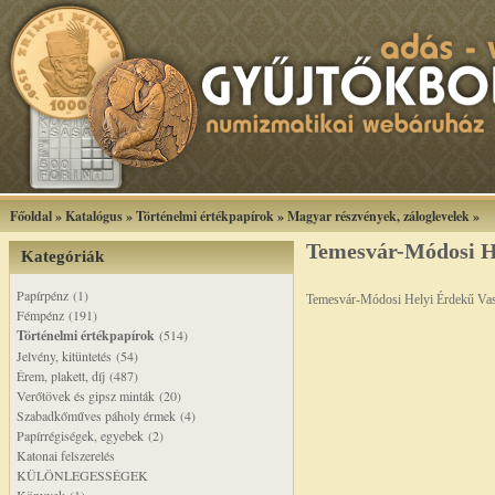
Főoldal
»
Katalógus
»
Történelmi értékpapírok
»
Magyar részvények, záloglevelek
»
Temesvár-Módosi H
Kategóriák
Papírpénz (1)
Temesvár-Módosi Helyi Érdekű Vas
Fémpénz (191)
Történelmi értékpapírok
(514)
Jelvény, kitüntetés (54)
Érem, plakett, díj (487)
Verőtövek és gipsz minták (20)
Szabadkőműves páholy érmek (4)
Papírrégiségek, egyebek (2)
Katonai felszerelés
KÜLÖNLEGESSÉGEK