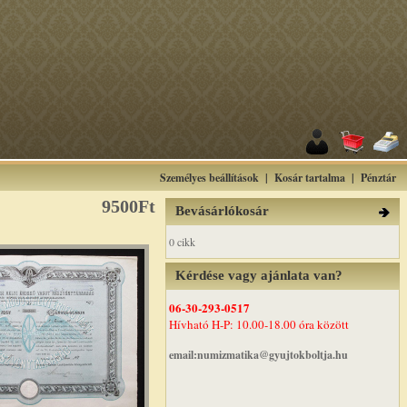
Személyes beállítások
|
Kosár tartalma
|
Pénztár
9500Ft
Bevásárlókosár
0 cikk
Kérdése vagy ajánlata van?
06-30-293-0517
Hívható H-P: 10.00-18.00 óra között
email:numizmatika@gyujtokboltja.hu