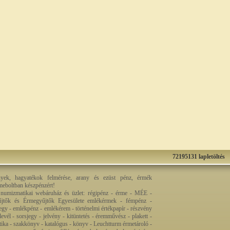
72195131 lapletöltés
nyek, hagyatékok felmérése, arany és ezüst pénz, érmék
rmeboltban készpénzért!
 numizmatikai webáruház és üzlet: régipénz - érme - MÉE -
jtők és Érmegyűjtők Egyesülete emlékérmek - fémpénz -
egy - emlékpénz - emlékérem - történelmi értékpapír - részvény
levél - sorsjegy - jelvény - kitüntetés - éremművész - plakett -
ztika - szakkönyv - katalógus - könyv - Leuchtturm érmetároló -