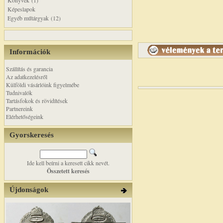
Könyvek (1)
Képeslapok
Egyéb műtárgyak (12)
Információk
Szállítás és garancia
Az adatkezelésről
Külföldi vásárlóink figyelmébe
Tudnivalók
Tartásfokok és rövidítések
Partnereink
Elérhetőségeink
Gyorskeresés
Ide kell beírni a keresett cikk nevét.
Összetett keresés
Újdonságok