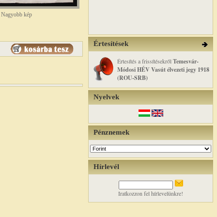
Nagyobb kép
Értesítések
Értesítés a frissítésekről
Temesvár-
Módosi HÉV Vasút élvezeti jegy 1918
(ROU-SRB)
Nyelvek
Pénznemek
Hírlevél
Iratkozzon fel hírlevelünkre!