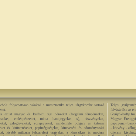
bolt folyamatosan vásárol a numizmatika teljes tárgykörébe tartozó
Teljes gyűjtemé
eket:
felvásárlása az é
és ezüst magyar és külföldi régi pénzeket (forgalmi fémpénzeket,
Gyűjtőkboltja.hu
énzeket, emlékpénzeket, minta bankjegyeket is), részvényeket,
Magyar Éremgyű
eket, zálogleveleket, sorsjegyeket, mindenféle polgári és katonai
papírpénz - bankj
eket és kitüntetéseket, papírrégiségeket, kinevezési és adományozási
- kötvény - zálog
kat, kisebb militaria felszerelési tárgyakat, a klasszikus és modern
díjérem - kisplas