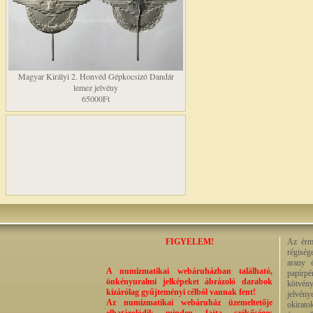
Magyar Királyi 2. Honvéd Gépkocsizó Dandár
lemez jelvény
65000Ft
FIGYELEM!
Az érme
régiség
arany 
A numizmatikai webáruházban található,
papírp
önkényuralmi jelképeket ábrázoló darabok
kötvény
kizárólag gyűjteményi célból vannak fent!
jelvény
Az numizmatikai webáruház üzemeltetője
okirato