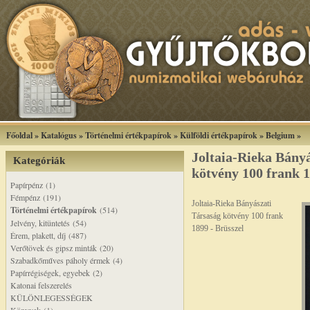
Főoldal
»
Katalógus
»
Történelmi értékpapírok
»
Külföldi értékpapírok
»
Belgium
»
Joltaia-Rieka Bány
Kategóriák
kötvény 100 frank 1
Papírpénz (1)
Fémpénz (191)
Joltaia-Rieka Bányászati
Történelmi értékpapírok
(514)
Társaság kötvény 100 frank
Jelvény, kitüntetés (54)
1899 - Brüsszel
Érem, plakett, díj (487)
Verőtövek és gipsz minták (20)
Szabadkőműves páholy érmek (4)
Papírrégiségek, egyebek (2)
Katonai felszerelés
KÜLÖNLEGESSÉGEK