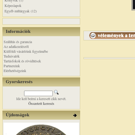
Könyvek (1)
Képeslapok
Egyéb műtárgyak (12)
Információk
Szállítás és garancia
Az adatkezelésről
Külföldi vásárlóink figyelmébe
Tudnivalók
Tartásfokok és rövidítések
Partnereink
Elérhetőségeink
Gyorskeresés
Ide kell beírni a keresett cikk nevét.
Összetett keresés
Újdonságok