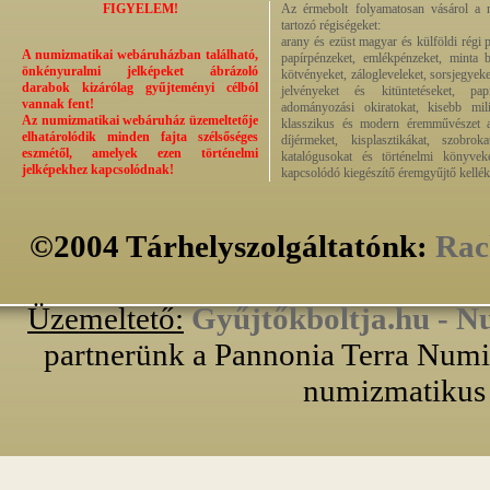
FIGYELEM!
Az érmebolt folyamatosan vásárol a n
tartozó régiségeket:
arany és ezüst magyar és külföldi régi 
A numizmatikai webáruházban található,
papírpénzeket, emlékpénzeket, minta b
önkényuralmi jelképeket ábrázoló
kötvényeket, zálogleveleket, sorsjegyeke
darabok kizárólag gyűjteményi célból
jelvényeket és kitüntetéseket, pap
vannak fent!
adományozási okiratokat, kisebb milit
Az numizmatikai webáruház üzemeltetője
klasszikus és modern éremművészet alk
elhatárolódik minden fajta szélsőséges
díjérmeket, kisplasztikákat, szobrok
eszmétől, amelyek ezen történelmi
katalógusokat és történelmi könyvek
jelképekhez kapcsolódnak!
kapcsolódó kiegészítő éremgyűjtő kellék
©2004 Tárhelyszolgáltatónk:
Rac
Üzemeltető:
Gyűjtőkboltja.hu - N
partnerünk a Pannonia Terra Numiz
numizmatikus 