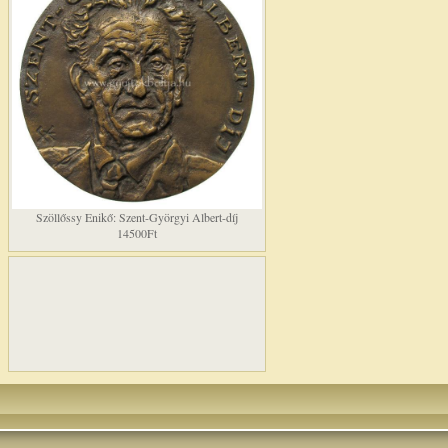
Szöllőssy Enikő: Szent-Györgyi Albert-díj
14500Ft