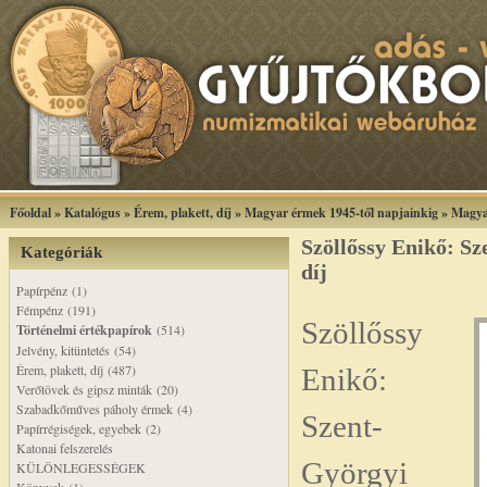
Főoldal
»
Katalógus
»
Érem, plakett, díj
»
Magyar érmek 1945-től napjainkig
»
Magya
Szöllőssy Enikő: Sz
Kategóriák
díj
Papírpénz (1)
Fémpénz (191)
Szöllőssy
Történelmi értékpapírok
(514)
Jelvény, kitüntetés (54)
Érem, plakett, díj (487)
Enikő:
Verőtövek és gipsz minták (20)
Szabadkőműves páholy érmek (4)
Szent-
Papírrégiségek, egyebek (2)
Katonai felszerelés
Györgyi
KÜLÖNLEGESSÉGEK