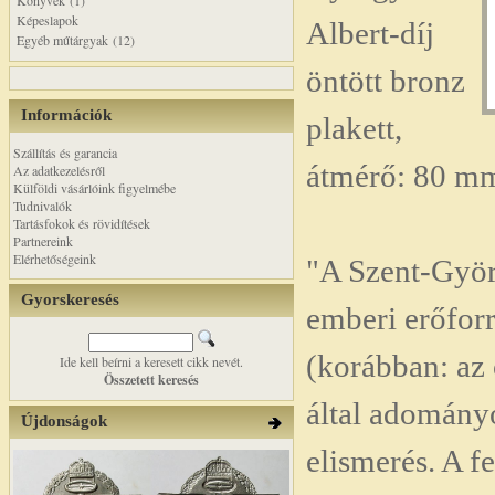
Könyvek (1)
Képeslapok
Albert-díj
Egyéb műtárgyak (12)
öntött bronz
Információk
plakett,
Szállítás és garancia
átmérő: 80 m
Az adatkezelésről
Külföldi vásárlóink figyelmébe
Tudnivalók
Tartásfokok és rövidítések
Partnereink
Elérhetőségeink
"A Szent-Györg
Gyorskeresés
emberi erőfor
(korábban: az 
Ide kell beírni a keresett cikk nevét.
Összetett keresés
által adomány
Újdonságok
elismerés. A fe