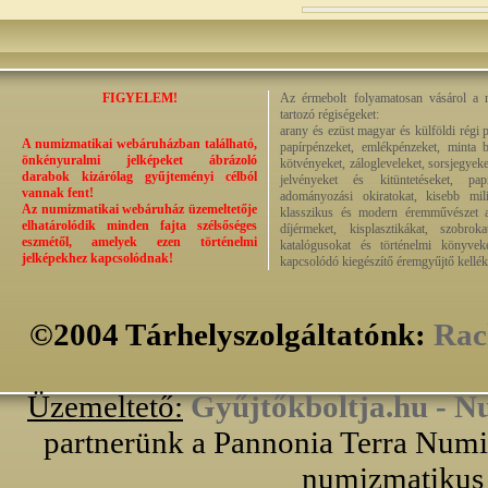
FIGYELEM!
Az érmebolt folyamatosan vásárol a n
tartozó régiségeket:
arany és ezüst magyar és külföldi régi 
A numizmatikai webáruházban található,
papírpénzeket, emlékpénzeket, minta b
önkényuralmi jelképeket ábrázoló
kötvényeket, zálogleveleket, sorsjegyeke
darabok kizárólag gyűjteményi célból
jelvényeket és kitüntetéseket, pap
vannak fent!
adományozási okiratokat, kisebb milit
Az numizmatikai webáruház üzemeltetője
klasszikus és modern éremművészet alk
elhatárolódik minden fajta szélsőséges
díjérmeket, kisplasztikákat, szobrok
eszmétől, amelyek ezen történelmi
katalógusokat és történelmi könyvek
jelképekhez kapcsolódnak!
kapcsolódó kiegészítő éremgyűjtő kellék
©2004 Tárhelyszolgáltatónk:
Rac
Üzemeltető:
Gyűjtőkboltja.hu - N
partnerünk a Pannonia Terra Numiz
numizmatikus 