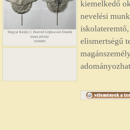
kiemelkedő okt
nevelési munká
iskolateremtő
Magyar Királyi 2. Honvéd Gépkocsizó Dandár
lemez jelvény
elismertségű 
65000Ft
magánszemél
adományozhat