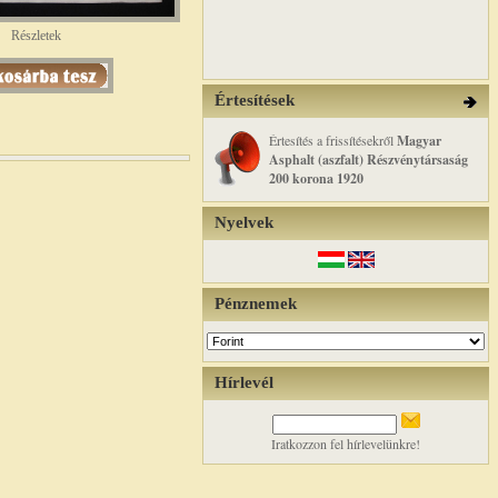
Részletek
Értesítések
Értesítés a frissítésekről
Magyar
Asphalt (aszfalt) Részvénytársaság
200 korona 1920
Nyelvek
Pénznemek
Hírlevél
Iratkozzon fel hírlevelünkre!