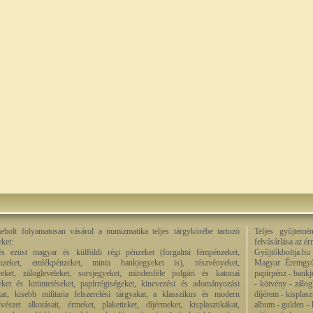
bolt folyamatosan vásárol a numizmatika teljes tárgykörébe tartozó
Teljes gyűjtemé
eket:
felvásárlása az é
és ezüst magyar és külföldi régi pénzeket (forgalmi fémpénzeket,
Gyűjtőkboltja.hu
énzeket, emlékpénzeket, minta bankjegyeket is), részvényeket,
Magyar Éremgyű
eket, zálogleveleket, sorsjegyeket, mindenféle polgári és katonai
papírpénz - bankj
eket és kitüntetéseket, papírrégiségeket, kinevezési és adományozási
- kötvény - zálog
kat, kisebb militaria felszerelési tárgyakat, a klasszikus és modern
díjérem - kisplas
észet alkotásait, érmeket, plaketteket, díjérmeket, kisplasztikákat,
album - gulden - k