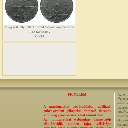
Magyar Királyi 101. Honvéd Gépkocsizó Tanezred
1942 Karácsony
5500Ft
FIGYELEM!
Az érme
régiség
arany 
A numizmatikai webáruházban található,
papírp
önkényuralmi jelképeket ábrázoló darabok
kötvény
kizárólag gyűjteményi célból vannak fent!
jelvény
Az numizmatikai webáruház üzemeltetője
okirato
elhatárolódik minden fajta szélsőséges
éremműv