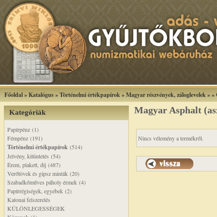
Főoldal
»
Katalógus
»
Történelmi értékpapírok
»
Magyar részvények, záloglevelek
»
»
Magyar Asphalt (as
Kategóriák
Papírpénz (1)
Fémpénz (191)
Nincs vélemény a termékről.
Történelmi értékpapírok
(514)
Jelvény, kitüntetés (54)
Érem, plakett, díj (487)
Verőtövek és gipsz minták (20)
Szabadkőműves páholy érmek (4)
Papírrégiségek, egyebek (2)
Katonai felszerelés
KÜLÖNLEGESSÉGEK