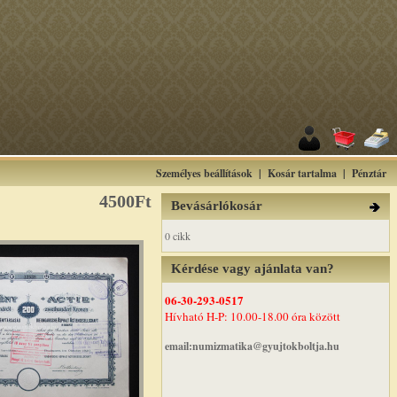
Személyes beállítások
|
Kosár tartalma
|
Pénztár
4500Ft
Bevásárlókosár
0 cikk
Kérdése vagy ajánlata van?
06-30-293-0517
Hívható H-P: 10.00-18.00 óra között
email:numizmatika@gyujtokboltja.hu