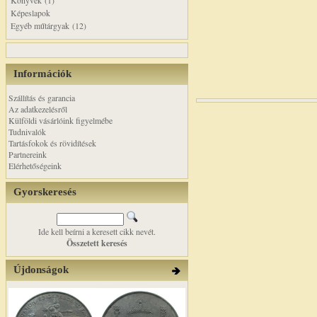
Könyvek (1)
Képeslapok
Egyéb műtárgyak (12)
Információk
Szállítás és garancia
Az adatkezelésről
Külföldi vásárlóink figyelmébe
Tudnivalók
Tartásfokok és rövidítések
Partnereink
Elérhetőségeink
Gyorskeresés
Ide kell beírni a keresett cikk nevét.
Összetett keresés
Újdonságok