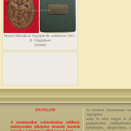
Mercur Műszaki és Vegyipari Rt. emlékérem 1943 -
II. Világháború
26500Ft
FIGYELEM!
Az érmebolt folyamatosan vásá
régiségeket:
arany és ezüst magyar és kül
A numizmatikai webáruházban található,
papírpénzeket, emlékpénzek
önkényuralmi jelképeket ábrázoló darabok
kötvényeket, zálogleveleket,