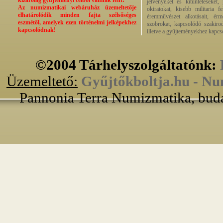
kizárólag gyűjteményi célból vannak fent!
jelvényeket és kitüntetéseket,
Az numizmatikai webáruház üzemeltetője
okiratokat, kisebb militaria f
elhatárolódik minden fajta szélsőséges
éremművészet alkotásait, érmek
eszmétől, amelyek ezen történelmi jelképekhez
szobrokat, kapcsolódó szakirod
kapcsolódnak!
illetve a gyűjteményekhez kapcs
©2004 Tárhelyszolgáltatónk:
Üzemeltető:
Gyűjtőkboltja.hu - Nu
Pannonia Terra Numizmatika, buda