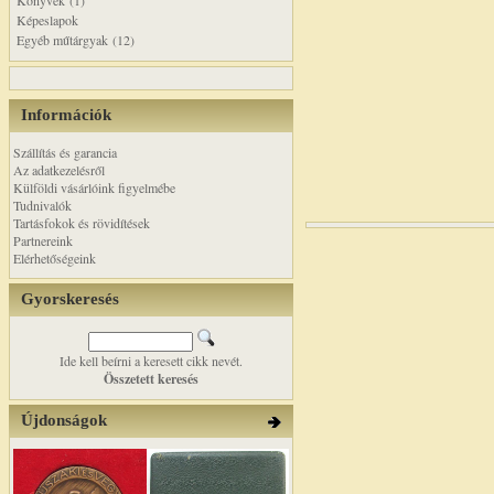
Könyvek (1)
Képeslapok
Egyéb műtárgyak (12)
Információk
Szállítás és garancia
Az adatkezelésről
Külföldi vásárlóink figyelmébe
Tudnivalók
Tartásfokok és rövidítések
Partnereink
Elérhetőségeink
Gyorskeresés
Ide kell beírni a keresett cikk nevét.
Összetett keresés
Újdonságok