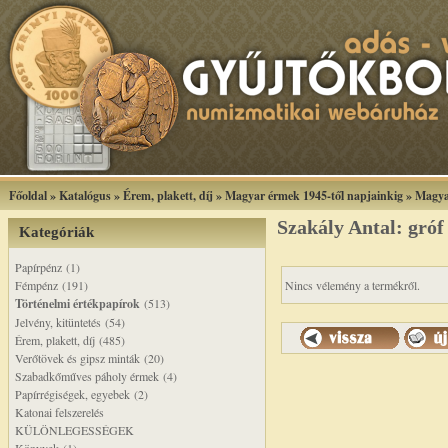
Főoldal
»
Katalógus
»
Érem, plakett, díj
»
Magyar érmek 1945-től napjainkig
»
Magya
Szakály Antal: gróf
Kategóriák
Papírpénz (1)
Fémpénz (191)
Nincs vélemény a termékről.
Történelmi értékpapírok
(513)
Jelvény, kitüntetés (54)
Érem, plakett, díj (485)
Verőtövek és gipsz minták (20)
Szabadkőműves páholy érmek (4)
Papírrégiségek, egyebek (2)
Katonai felszerelés
KÜLÖNLEGESSÉGEK