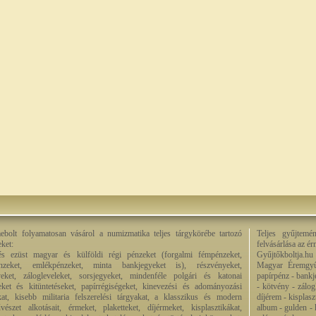
bolt folyamatosan vásárol a numizmatika teljes tárgykörébe tartozó
Teljes gyűjtemé
eket:
felvásárlása az é
és ezüst magyar és külföldi régi pénzeket (forgalmi fémpénzeket,
Gyűjtőkboltja.hu
énzeket, emlékpénzeket, minta bankjegyeket is), részvényeket,
Magyar Éremgyű
eket, zálogleveleket, sorsjegyeket, mindenféle polgári és katonai
papírpénz - bankj
eket és kitüntetéseket, papírrégiségeket, kinevezési és adományozási
- kötvény - zálog
kat, kisebb militaria felszerelési tárgyakat, a klasszikus és modern
díjérem - kisplas
észet alkotásait, érmeket, plaketteket, díjérmeket, kisplasztikákat,
album - gulden - k