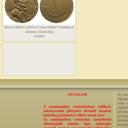
Borsos Miklós: Kőrösi Csoma Sándor / Dunakeszi
Általános Iskola Díja
16500Ft
FIGYELEM!
Az érme
régiség
arany 
A numizmatikai webáruházban található,
papírp
önkényuralmi jelképeket ábrázoló darabok
kötvény
kizárólag gyűjteményi célból vannak fent!
jelvény
Az numizmatikai webáruház üzemeltetője
okirato
elhatárolódik minden fajta szélsőséges
éremműv