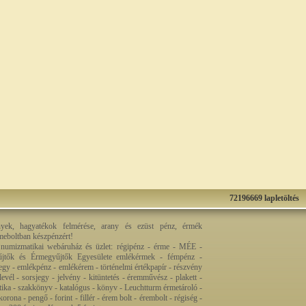
72196669 lapletöltés
nyek, hagyatékok felmérése, arany és ezüst pénz, érmék
rmeboltban készpénzért!
 numizmatikai webáruház és üzlet: régipénz - érme - MÉE -
jtők és Érmegyűjtők Egyesülete emlékérmek - fémpénz -
egy - emlékpénz - emlékérem - történelmi értékpapír - részvény
levél - sorsjegy - jelvény - kitüntetés - éremművész - plakett -
ztika - szakkönyv - katalógus - könyv - Leuchtturm érmetároló -
orona - pengő - forint - fillér - érem bolt - érembolt - régiség -