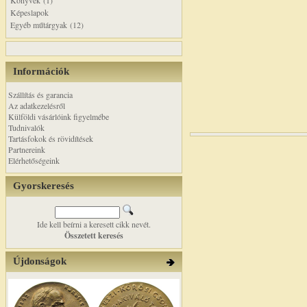
Könyvek (1)
Képeslapok
Egyéb műtárgyak (12)
Információk
Szállítás és garancia
Az adatkezelésről
Külföldi vásárlóink figyelmébe
Tudnivalók
Tartásfokok és rövidítések
Partnereink
Elérhetőségeink
Gyorskeresés
Ide kell beírni a keresett cikk nevét.
Összetett keresés
Újdonságok