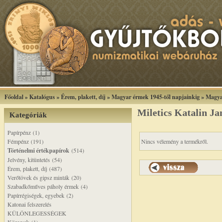
Főoldal
»
Katalógus
»
Érem, plakett, díj
»
Magyar érmek 1945-től napjainkig
»
Magya
Miletics Katalin J
Kategóriák
Papírpénz (1)
Fémpénz (191)
Nincs vélemény a termékről.
Történelmi értékpapírok
(514)
Jelvény, kitüntetés (54)
Érem, plakett, díj (487)
Verőtövek és gipsz minták (20)
Szabadkőműves páholy érmek (4)
Papírrégiségek, egyebek (2)
Katonai felszerelés
KÜLÖNLEGESSÉGEK