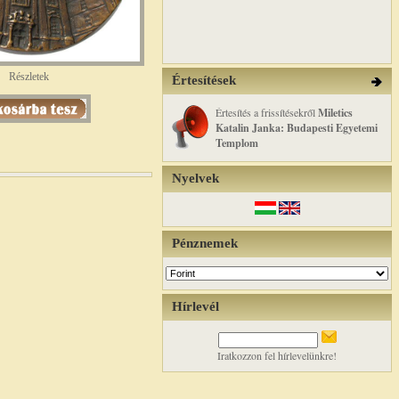
Részletek
Értesítések
Értesítés a frissítésekről
Miletics
Katalin Janka: Budapesti Egyetemi
Templom
Nyelvek
Pénznemek
Hírlevél
Iratkozzon fel hírlevelünkre!