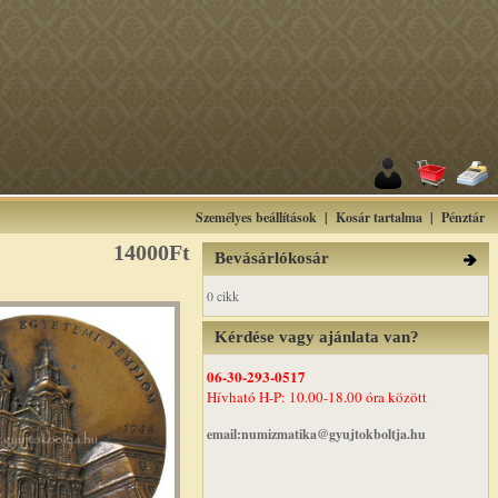
Személyes beállítások
|
Kosár tartalma
|
Pénztár
14000Ft
Bevásárlókosár
0 cikk
Kérdése vagy ajánlata van?
06-30-293-0517
Hívható H-P: 10.00-18.00 óra között
email:numizmatika@gyujtokboltja.hu