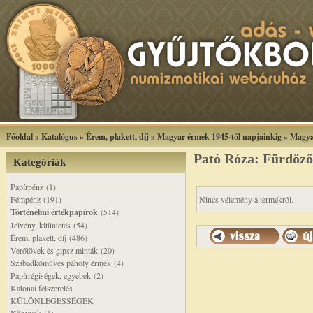
Főoldal
»
Katalógus
»
Érem, plakett, díj
»
Magyar érmek 1945-től napjainkig
»
Magya
Pató Róza: Fürdőző
Kategóriák
Papírpénz (1)
Fémpénz (191)
Nincs vélemény a termékről.
Történelmi értékpapírok
(514)
Jelvény, kitüntetés (54)
Érem, plakett, díj (486)
Verőtövek és gipsz minták (20)
Szabadkőműves páholy érmek (4)
Papírrégiségek, egyebek (2)
Katonai felszerelés
KÜLÖNLEGESSÉGEK