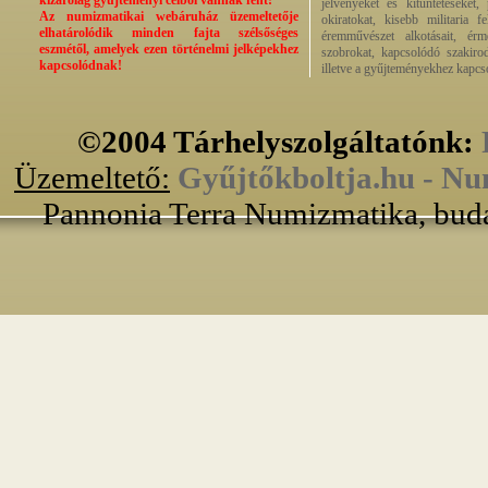
kizárólag gyűjteményi célból vannak fent!
jelvényeket és kitüntetéseket,
Az numizmatikai webáruház üzemeltetője
okiratokat, kisebb militaria f
elhatárolódik minden fajta szélsőséges
éremművészet alkotásait, érmek
eszmétől, amelyek ezen történelmi jelképekhez
szobrokat, kapcsolódó szakirod
kapcsolódnak!
illetve a gyűjteményekhez kapcs
©2004 Tárhelyszolgáltatónk:
Üzemeltető:
Gyűjtőkboltja.hu - Nu
Pannonia Terra Numizmatika, buda