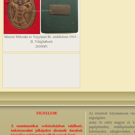
Mercur Műszaki és Vegyipari Rt. emlékérem 1943 -
II. Világháború
26500Ft
FIGYELEM!
Az érmebolt folyamatosan vásá
régiségeket:
arany és ezüst magyar és kül
A numizmatikai webáruházban található,
papírpénzeket, emlékpénzek
önkényuralmi jelképeket ábrázoló darabok
kötvényeket, zálogleveleket,