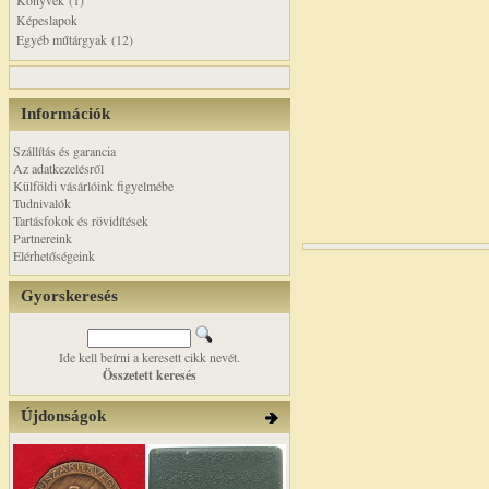
Könyvek (1)
Képeslapok
Egyéb műtárgyak (12)
Információk
Szállítás és garancia
Az adatkezelésről
Külföldi vásárlóink figyelmébe
Tudnivalók
Tartásfokok és rövidítések
Partnereink
Elérhetőségeink
Gyorskeresés
Ide kell beírni a keresett cikk nevét.
Összetett keresés
Újdonságok