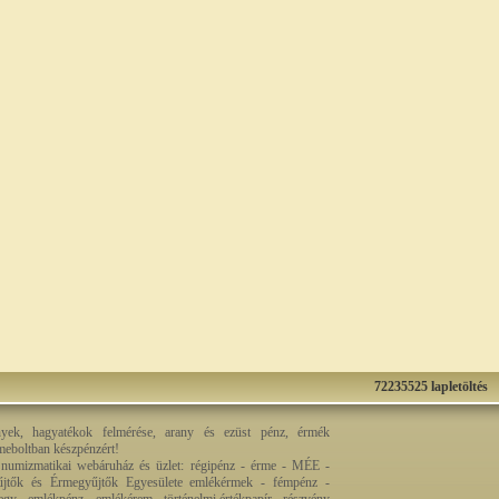
72235525 lapletöltés
nyek, hagyatékok felmérése, arany és ezüst pénz, érmék
rmeboltban készpénzért!
 numizmatikai webáruház és üzlet: régipénz - érme - MÉE -
jtők és Érmegyűjtők Egyesülete emlékérmek - fémpénz -