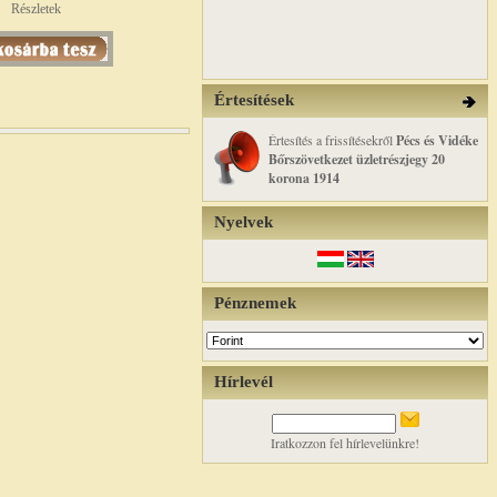
Részletek
Értesítések
Értesítés a frissítésekről
Pécs és Vidéke
Bőrszövetkezet üzletrészjegy 20
korona 1914
Nyelvek
Pénznemek
Hírlevél
Iratkozzon fel hírlevelünkre!