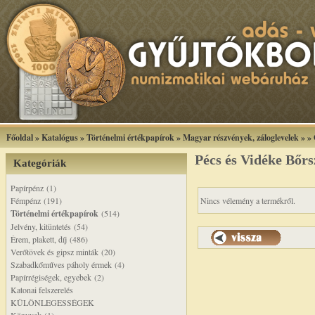
Főoldal
»
Katalógus
»
Történelmi értékpapírok
»
Magyar részvények, záloglevelek
»
»
Pécs és Vidéke Bőrs
Kategóriák
Papírpénz (1)
Fémpénz (191)
Nincs vélemény a termékről.
Történelmi értékpapírok
(514)
Jelvény, kitüntetés (54)
Érem, plakett, díj (486)
Verőtövek és gipsz minták (20)
Szabadkőműves páholy érmek (4)
Papírrégiségek, egyebek (2)
Katonai felszerelés
KÜLÖNLEGESSÉGEK