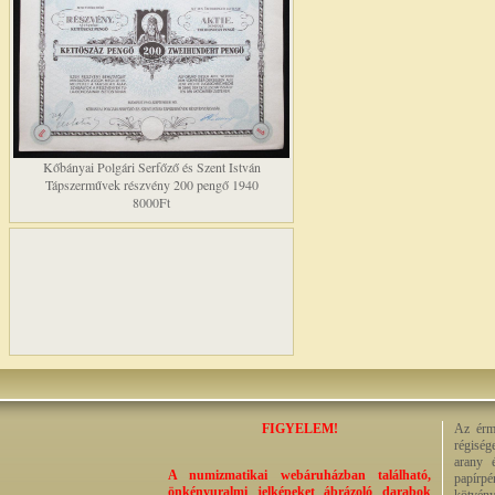
Kőbányai Polgári Serfőző és Szent István
Tápszerművek részvény 200 pengő 1940
8000Ft
FIGYELEM!
Az érme
régiség
arany 
A numizmatikai webáruházban található,
papírp
önkényuralmi jelképeket ábrázoló darabok