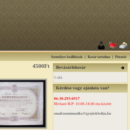
Személyes beállítások
|
Kosár tartalma
|
Pénztár
4500Ft
Bevásárlókosár
0 cikk
Kérdése vagy ajánlata van?
06-30-293-0517
Hívható H-P: 10.00-18.00 óra között
email:numizmatika@gyujtokboltja.hu