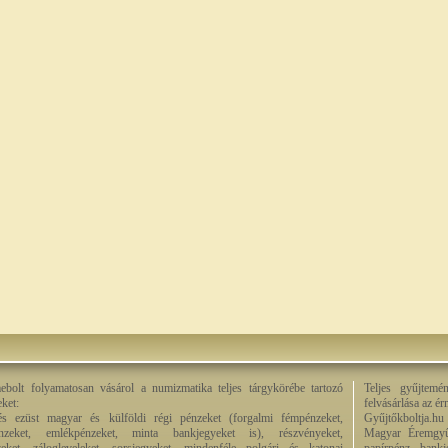
bolt folyamatosan vásárol a numizmatika teljes tárgykörébe tartozó
Teljes gyűjtemé
eket:
felvásárlása az é
és ezüst magyar és külföldi régi pénzeket (forgalmi fémpénzeket,
Gyűjtőkboltja.hu
énzeket, emlékpénzeket, minta bankjegyeket is), részvényeket,
Magyar Éremgyű