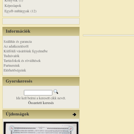
Könyvek (1)
Képeslapok
Egyéb műtárgyak (12)
Információk
Szállítás és garancia
Az adatkezelésről
Külföldi vásárlóink figyelmébe
Tudnivalók
Tartásfokok és rövidítések
Partnereink
Elérhetőségeink
Gyorskeresés
Ide kell beírni a keresett cikk nevét.
Összetett keresés
Újdonságok