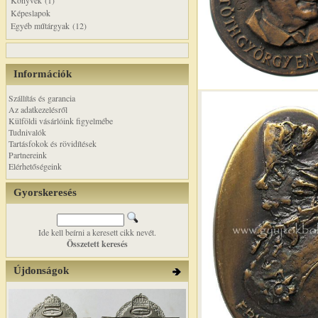
Könyvek (1)
Képeslapok
Egyéb műtárgyak (12)
Információk
Szállítás és garancia
Az adatkezelésről
Külföldi vásárlóink figyelmébe
Tudnivalók
Tartásfokok és rövidítések
Partnereink
Elérhetőségeink
Gyorskeresés
Ide kell beírni a keresett cikk nevét.
Összetett keresés
Újdonságok