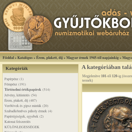
Főoldal
»
Katalógus
»
Érem, plakett, díj
»
Magyar érmek 1945-től napjainkig
»
Magya
A kategóriában tal
Kategóriák
Megjelenítve
101
-től
120
-ig (össze
Papírpénz (1)
termék)
Fémpénz (191)
Történelmi értékpapírok
(514)
Jelvény, kitüntetés (54)
Érem, plakett, díj (487)
Verőtövek és gipsz minták (20)
Szabadkőműves páholy érmek (4)
Papírrégiségek, egyebek (2)
Katonai felszerelés
KÜLÖNLEGESSÉGEK