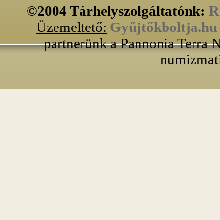
©2004 Tárhelyszolgáltatónk:
R
Üzemeltető:
Gyűjtőkboltja.hu
partnerünk a Pannonia Terra N
numizmati