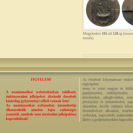
Megjelenítve
101
-től
120
-ig (össze
termék)
FIGYELEM!
Az érmebolt folyamatosan vásárol
régiségeket:
arany és ezüst magyar és külföl
A numizmatikai webáruházban található,
papírpénzeket, emlékpénzeket, 
önkényuralmi jelképeket ábrázoló darabok
kötvényeket, zálogleveleket, sor
kizárólag gyűjteményi célból vannak fent!
jelvényeket és kitüntetéseket, pa
Az numizmatikai webáruház üzemeltetője
okiratokat, kisebb militaria fels
elhatárolódik minden fajta szélsőséges
éremművészet alkotásait, érmeket,
eszmétől, amelyek ezen történelmi jelképekhez
szobrokat, kapcsolódó szakirodalm
kapcsolódnak!
illetve a gyűjteményekhez kapcsolód