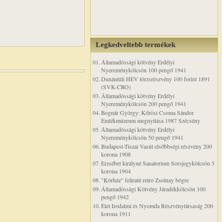
Legkedveltebb termékek
01.
Államadóssági kötvény Erdélyi
Nyereménykölcsön 100 pengő 1941
02.
Dunántúli HÉV törzsrészvény 100 forint 1891
(SVK-CRO)
03.
Államadóssági kötvény Erdélyi
Nyereménykölcsön 200 pengő 1941
04.
Bognár György: Kőrösi Csoma Sándor
Emlékmúzeum megnyitása 1987 Szécsény
05.
Államadóssági kötvény Erdélyi
Nyereménykölcsön 50 pengő 1941
06.
Budapest-Tiszai Vasút elsőbbségi részvény 200
korona 1908
07.
Erzsébet királyné Sanatorium Sorsjegykölcsön 5
korona 1904
08.
"Kórház" feliratú retro Zsolnay bögre
09.
Államadóssági Kötvény Járadékkölcsön 100
pengő 1942
10.
Élet Irodalmi és Nyomda Részvénytársaság 200
korona 1911