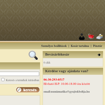
Személyes beállítások
|
Kosár tartalma
|
Pénztár
Bevásárlókosár
0 cikk
Kérdése vagy ajánlata van?
06-30-293-0517
Keresés a termékek leírásában
Hívható H-P: 10.00-18.00 óra között
email:numizmatika@gyujtokboltja.hu