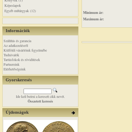
Könyvek (1)
Képeslapok
Egyéb műtárgyak (12)
Minimum ár:
Maximum ár:
Információk
Szállítás és garancia
Az adatkezelésről
Külföldi vásárlóink figyelmébe
Tudnivalók
Tartásfokok és rövidítések
Partnereink
Elérhetőségeink
Gyorskeresés
Ide kell beírni a keresett cikk nevét.
Összetett keresés
Újdonságok