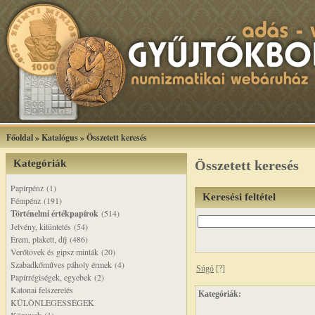
Főoldal
»
Katalógus
»
Összetett keresés
Kategóriák
Összetett keresés
Papírpénz (1)
Keresési feltétel
Fémpénz (191)
Történelmi értékpapírok
(514)
Jelvény, kitüntetés (54)
Érem, plakett, díj (486)
Verőtövek és gipsz minták (20)
Szabadkőműves páholy érmek (4)
Súgó
[?]
Papírrégiségek, egyebek (2)
Katonai felszerelés
Kategóriák:
KÜLÖNLEGESSÉGEK