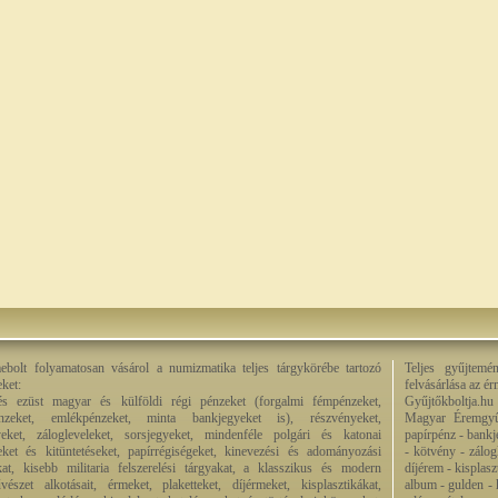
bolt folyamatosan vásárol a numizmatika teljes tárgykörébe tartozó
Teljes gyűjtemé
eket:
felvásárlása az é
és ezüst magyar és külföldi régi pénzeket (forgalmi fémpénzeket,
Gyűjtőkboltja.hu
énzeket, emlékpénzeket, minta bankjegyeket is), részvényeket,
Magyar Éremgyű
eket, zálogleveleket, sorsjegyeket, mindenféle polgári és katonai
papírpénz - bankj
eket és kitüntetéseket, papírrégiségeket, kinevezési és adományozási
- kötvény - zálog
kat, kisebb militaria felszerelési tárgyakat, a klasszikus és modern
díjérem - kisplas
észet alkotásait, érmeket, plaketteket, díjérmeket, kisplasztikákat,
album - gulden - k