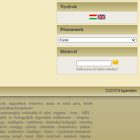
Nyelvek
Pénznemek
Hírlevél
Iratkozzon fel hírlevelünkre!
72221574 lapletöltés
nyek, hagyatékok felmérése, arany és ezüst pénz, érmék
rmeboltban készpénzért!
 numizmatikai webáruház és üzlet: régipénz - érme - MÉE -
jtők és Érmegyűjtők Egyesülete emlékérmek - fémpénz -
egy - emlékpénz - emlékérem - történelmi értékpapír - részvény
levél - sorsjegy - jelvény - kitüntetés - éremművész - plakett -
ztika - szakkönyv - katalógus - könyv - Leuchtturm érmetároló -
orona - pengő - forint - fillér - érem bolt - érembolt - régiség -