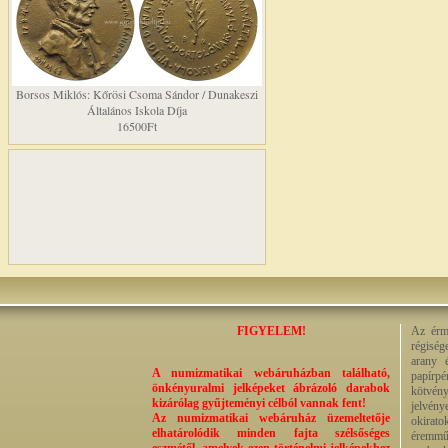
Borsos Miklós: Kőrösi Csoma Sándor / Dunakeszi
Általános Iskola Díja
16500Ft
FIGYELEM!
Az érme
régiség
arany 
A numizmatikai webáruházban található,
papírp
önkényuralmi jelképeket ábrázoló darabok
kötvény
kizárólag gyűjteményi célból vannak fent!
jelvény
Az numizmatikai webáruház üzemeltetője
okirato
elhatárolódik minden fajta szélsőséges
éremműv