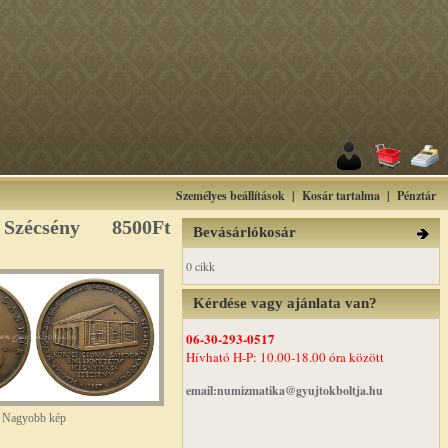
Személyes beállítások
|
Kosár tartalma
|
Pénztár
 Szécsény
8500Ft
Bevásárlókosár
0 cikk
Kérdése vagy ajánlata van?
06-30-293-0517
Hívható H-P: 10.00-18.00 óra között
email:numizmatika@gyujtokboltja.hu
Nagyobb kép