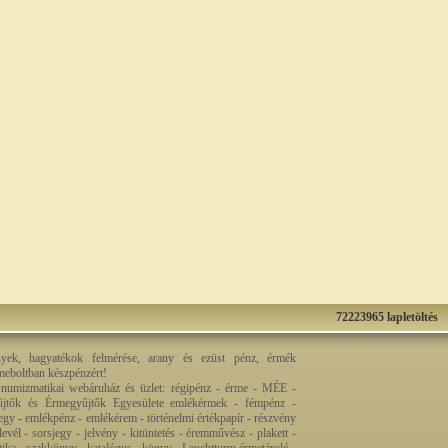
72223965 lapletöltés
nyek, hagyatékok felmérése, arany és ezüst pénz, érmék
rmeboltban készpénzért!
 numizmatikai webáruház és üzlet: régipénz - érme - MÉE -
jtők és Érmegyűjtők Egyesülete emlékérmek - fémpénz -
egy - emlékpénz - emlékérem - történelmi értékpapír - részvény
levél - sorsjegy - jelvény - kitüntetés - éremművész - plakett -