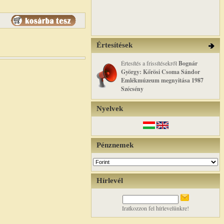
Értesítések
Értesítés a frissítésekről
Bognár
György: Kőrösi Csoma Sándor
Emlékmúzeum megnyitása 1987
Szécsény
Nyelvek
Pénznemek
Hírlevél
Iratkozzon fel hírlevelünkre!