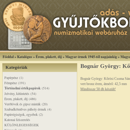
Főoldal
»
Katalógus
»
Érem, plakett, díj
»
Magyar érmek 1945-től napjainkig
»
Magya
Bognár György: Kő
Kategóriák
Papírpénz (1)
Bognár György: Kőrösi Csoma Sán
Fémpénz (191)
vert bronz érem, átmérő: 42,5 mm
Történelmi értékpapírok
(514)
Mindössze 50 db készült!
Jelvény, kitüntetés (54)
Érem, plakett, díj (486)
Verőtövek és gipsz minták (20)
Szabadkőműves páholy érmek (4)
Papírrégiségek, egyebek (2)
Katonai felszerelés
KÜLÖNLEGESSÉGEK