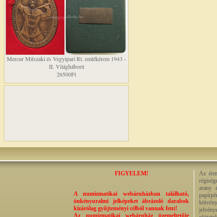
Mercur Műszaki és Vegyipari Rt. emlékérem 1943 -
II. Világháború
26500Ft
FIGYELEM!
Az érme
régiség
arany 
A numizmatikai webáruházban található,
papírp
önkényuralmi jelképeket ábrázoló darabok
kötvény
kizárólag gyűjteményi célból vannak fent!
jelvény
Az numizmatikai webáruház üzemeltetője