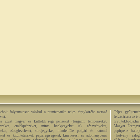
bolt folyamatosan vásárol a numizmatika teljes tárgykörébe tartozó
Teljes gyűjtemé
eket:
felvásárlása az é
és ezüst magyar és külföldi régi pénzeket (forgalmi fémpénzeket,
Gyűjtőkboltja.hu
énzeket, emlékpénzeket, minta bankjegyeket is), részvényeket,
Magyar Éremgyű
eket, zálogleveleket, sorsjegyeket, mindenféle polgári és katonai
papírpénz - bankj
eket és kitüntetéseket, papírrégiségeket, kinevezési és adományozási
- kötvény - zálog