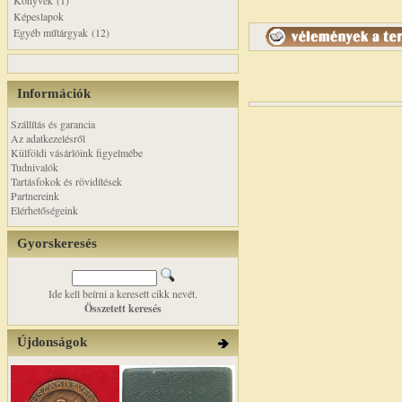
Könyvek (1)
Képeslapok
Egyéb műtárgyak (12)
Információk
Szállítás és garancia
Az adatkezelésről
Külföldi vásárlóink figyelmébe
Tudnivalók
Tartásfokok és rövidítések
Partnereink
Elérhetőségeink
Gyorskeresés
Ide kell beírni a keresett cikk nevét.
Összetett keresés
Újdonságok