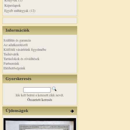
Könyvek (1)
Képeslapok
Egyéb műtárgyak (12)
Információk
Szállítás és garancia
Az adatkezelésről
Külföldi vásárlóink figyelmébe
Tudnivalók
Tartásfokok és rövidítések
Partnereink
Elérhetőségeink
Gyorskeresés
Ide kell beírni a keresett cikk nevét.
Összetett keresés
Újdonságok