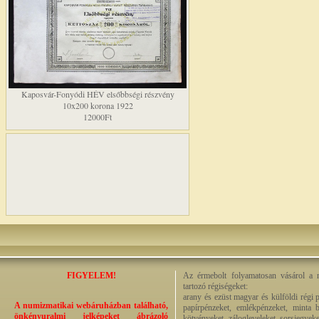
Kaposvár-Fonyódi HÉV elsőbbségi részvény
10x200 korona 1922
12000Ft
FIGYELEM!
Az érmebolt folyamatosan vásárol a n
tartozó régiségeket:
arany és ezüst magyar és külföldi régi 
A numizmatikai webáruházban található,
papírpénzeket, emlékpénzeket, minta b
önkényuralmi jelképeket ábrázoló
kötvényeket, zálogleveleket, sorsjegyeke