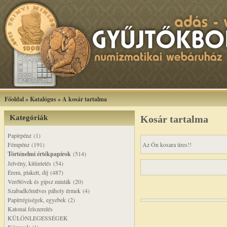
Főoldal
»
Katalógus
»
A kosár tartalma
Kategóriák
Kosár tartalma
Papírpénz (1)
Fémpénz (191)
Az Ön kosara üres!!
Történelmi értékpapírok
(514)
Jelvény, kitüntetés (54)
Érem, plakett, díj (487)
Verőtövek és gipsz minták (20)
Szabadkőműves páholy érmek (4)
Papírrégiségek, egyebek (2)
Katonai felszerelés
KÜLÖNLEGESSÉGEK