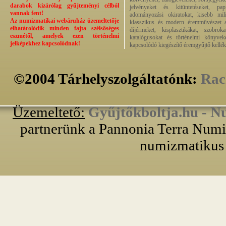
darabok kizárólag gyűjteményi célból
jelvényeket és kitüntetéseket, pap
vannak fent!
adományozási okiratokat, kisebb milit
Az numizmatikai webáruház üzemeltetője
klasszikus és modern éremművészet alk
elhatárolódik minden fajta szélsőséges
díjérmeket, kisplasztikákat, szobrok
eszmétől, amelyek ezen történelmi
katalógusokat és történelmi könyvek
jelképekhez kapcsolódnak!
kapcsolódó kiegészítő éremgyűjtő kellék
©2004 Tárhelyszolgáltatónk:
Rac
Üzemeltető:
Gyűjtőkboltja.hu - N
partnerünk a Pannonia Terra Numiz
numizmatikus 