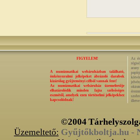
FIGYELEM!
Az ér
régisé
arany
A numizmatikai webáruházban található,
papír
önkényuralmi jelképeket ábrázoló darabok
kötvé
kizárólag gyűjteményi célból vannak fent!
jelvé
Az numizmatikai webáruház üzemeltetője
okira
elhatárolódik minden fajta szélsőséges
éremm
eszmétől, amelyek ezen történelmi jelképekhez
szobr
kapcsolódnak!
illetv
©2004 Tárhelyszolg
Üzemeltető:
Gyűjtőkboltja.hu -