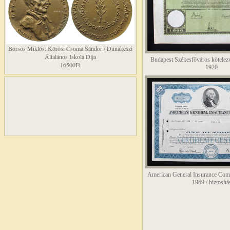
Borsos Miklós: Kőrösi Csoma Sándor / Dunakeszi
Általános Iskola Díja
Budapest Székesfőváros kötele
16500Ft
1920
American General Insurance Com
1969 / biztosítá