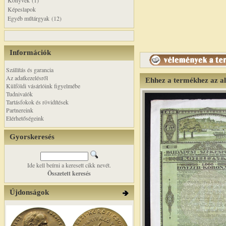
Könyvek (1)
Képeslapok
Egyéb műtárgyak (12)
Információk
Szállítás és garancia
Az adatkezelésről
Ehhez a termékhez az a
Külföldi vásárlóink figyelmébe
Tudnivalók
Tartásfokok és rövidítések
Partnereink
Elérhetőségeink
Gyorskeresés
Ide kell beírni a keresett cikk nevét.
Összetett keresés
Újdonságok