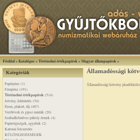
Főoldal
»
Katalógus
»
Történelmi értékpapírok
»
Magyar állampapírok
»
Államadóssági kötv
Kategóriák
Papírpénz (1)
Államadóssági kötvény járadékkölc
Fémpénz (191)
Történelmi értékpapírok
(514)
Jelvény, kitüntetés (54)
Érem, plakett, díj (487)
Verőtövek és gipsz minták (20)
Szabadkőműves páholy érmek (4)
Papírrégiségek, egyebek (2)
Katonai felszerelés
KÜLÖNLEGESSÉGEK