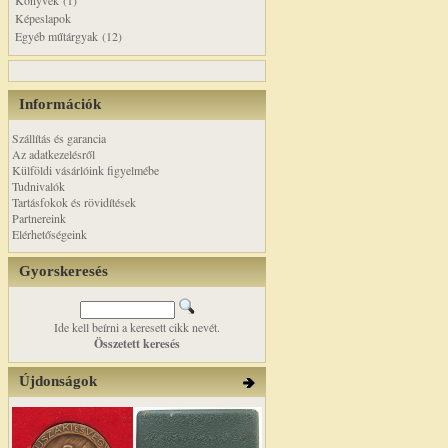
Könyvek (1)
Képeslapok
Egyéb műtárgyak (12)
Információk
Szállítás és garancia
Az adatkezelésről
Külföldi vásárlóink figyelmébe
Tudnivalók
Tartásfokok és rövidítések
Partnereink
Elérhetőségeink
Gyorskeresés
Ide kell beírni a keresett cikk nevét.
Összetett keresés
Újdonságok