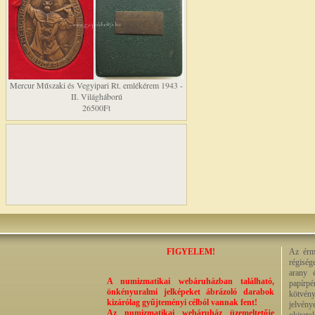
Mercur Műszaki és Vegyipari Rt. emlékérem 1943 -
II. Világháború
26500Ft
FIGYELEM!
Az érme
régiség
arany 
A numizmatikai webáruházban található,
papírp
önkényuralmi jelképeket ábrázoló darabok
kötvény
kizárólag gyűjteményi célból vannak fent!
jelvény
Az numizmatikai webáruház üzemeltetője