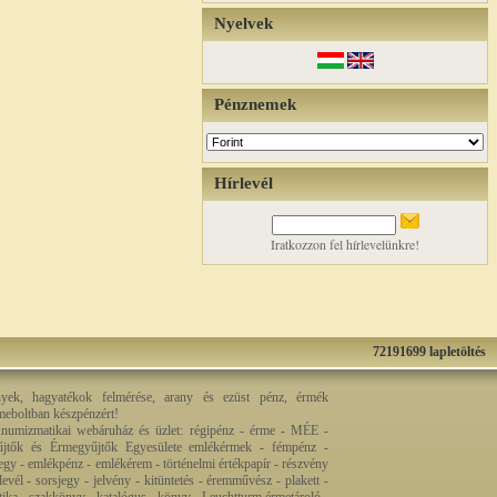
Nyelvek
Pénznemek
Hírlevél
Iratkozzon fel hírlevelünkre!
72191699 lapletöltés
nyek, hagyatékok felmérése, arany és ezüst pénz, érmék
rmeboltban készpénzért!
 numizmatikai webáruház és üzlet: régipénz - érme - MÉE -
jtők és Érmegyűjtők Egyesülete emlékérmek - fémpénz -
egy - emlékpénz - emlékérem - történelmi értékpapír - részvény
levél - sorsjegy - jelvény - kitüntetés - éremművész - plakett -