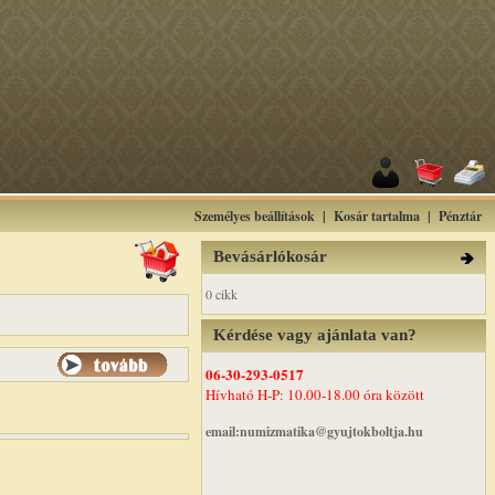
Személyes beállítások
|
Kosár tartalma
|
Pénztár
Bevásárlókosár
0 cikk
Kérdése vagy ajánlata van?
06-30-293-0517
Hívható H-P: 10.00-18.00 óra között
email:numizmatika@gyujtokboltja.hu