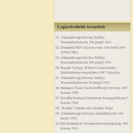
Legkedveltebb termékek
01.
Államadóssági kötvény Erdélyi
Nyereménykölcsön 100 pengő 1941
02.
Dunántúli HÉV törzsrészvény 100 forint 1891
(SVK-CRO)
03.
Államadóssági kötvény Erdélyi
Nyereménykölcsön 200 pengő 1941
04.
Bognár György: Kőrösi Csoma Sándor
Emlékmúzeum megnyitása 1987 Szécsény
05.
Államadóssági kötvény Erdélyi
Nyereménykölcsön 50 pengő 1941
06.
Budapest-Tiszai Vasút elsőbbségi részvény 200
korona 1908
07.
Erzsébet királyné Sanatorium Sorsjegykölcsön 5
korona 1904
08.
"Kórház" feliratú retro Zsolnay bögre
09.
Államadóssági Kötvény Járadékkölcsön 100
pengő 1942
10.
Élet Irodalmi és Nyomda Részvénytársaság 200
korona 1911