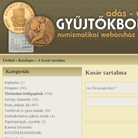
Főoldal
»
Katalógus
»
A kosár tartalma
Kategóriák
Kosár tartalma
Papírpénz (1)
Fémpénz (191)
Az Ön kosara üres!!
Történelmi értékpapírok
(514)
Jelvény, kitüntetés (54)
Érem, plakett, díj (487)
Verőtövek és gipsz minták (20)
Szabadkőműves páholy érmek (4)
Papírrégiségek, egyebek (2)
Katonai felszerelés
KÜLÖNLEGESSÉGEK