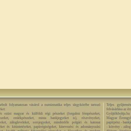
bolt folyamatosan vásárol a numizmatika teljes tárgykörébe tartozó
Teljes gyűjtemé
eket:
felvásárlása az é
és ezüst magyar és külföldi régi pénzeket (forgalmi fémpénzeket,
Gyűjtőkboltja.hu
énzeket, emlékpénzeket, minta bankjegyeket is), részvényeket,
Magyar Éremgyű
eket, zálogleveleket, sorsjegyeket, mindenféle polgári és katonai
papírpénz - bankj
eket és kitüntetéseket, papírrégiségeket, kinevezési és adományozási
- kötvény - zálog