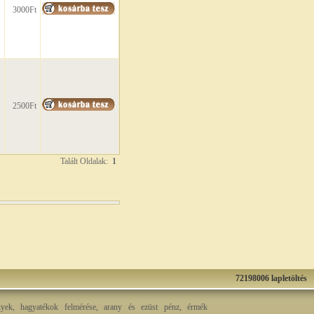
3000Ft
2500Ft
Talált Oldalak:
1
72198006 lapletöltés
nyek, hagyatékok felmérése, arany és ezüst pénz, érmék