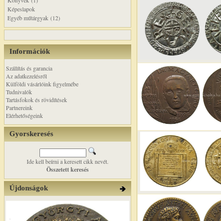
Könyvek (1)
Képeslapok
Egyéb műtárgyak (12)
Információk
Szállítás és garancia
Az adatkezelésről
Külföldi vásárlóink figyelmébe
Tudnivalók
Tartásfokok és rövidítések
Partnereink
Elérhetőségeink
Gyorskeresés
Ide kell beírni a keresett cikk nevét.
Összetett keresés
Újdonságok