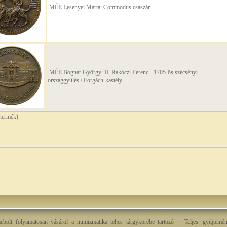
MÉE Lesenyei Márta: Commodus császár
MÉE Bognár György: II. Rákóczi Ferenc - 1705-ös szécsényi
országgyűlés / Forgách-kastély
termék)
bolt folyamatosan vásárol a numizmatika teljes tárgykörébe tartozó
Teljes gyűjtemé