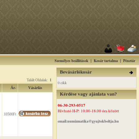
Személyes beállítások
|
Kosár tartalma
|
Pénztár
Bevásárlókosár
Talált Oldalak:
1
0 cikk
Ár-
Vásárlás
Kérdése vagy ajánlata van?
06-30-293-0517
Hívható H-P: 10.00-18.00 óra között
10500Ft
email:numizmatika@gyujtokboltja.hu