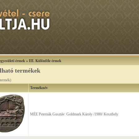
gyesületi érmek
»
III. Különféle érmek
álható termékek
termék)
Terméknév
MÉE Peternák Gusztáv: Goldmark Károly /1980/ Keszthely