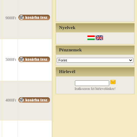
9000Ft
Nyelvek
Pénznemek
5000Ft
Hírlevél
Iratkozzon fel hírlevelünkre!
4000Ft