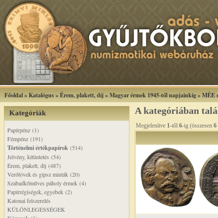
Főoldal
»
Katalógus
»
Érem, plakett, díj
»
Magyar érmek 1945-től napjainkig
»
MÉE e
A kategóriában tal
Kategóriák
Megjelenítve
1
-től
6
-ig (összesen
6
Papírpénz (1)
Fémpénz (191)
Történelmi értékpapírok
(514)
Jelvény, kitüntetés (54)
Érem, plakett, díj (487)
Verőtövek és gipsz minták (20)
Szabadkőműves páholy érmek (4)
Papírrégiségek, egyebek (2)
Katonai felszerelés
KÜLÖNLEGESSÉGEK