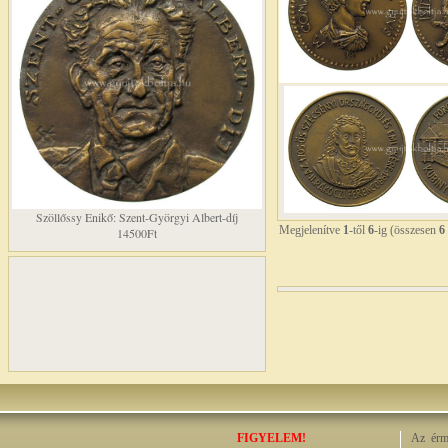
Szöllőssy Enikő: Szent-Györgyi Albert-díj
Megjelenítve
1
-től
6
-ig (összesen
6
14500Ft
FIGYELEM!
Az érme