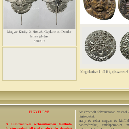
Magyar Királyi 2. Honvéd Gépkocsizó Dandár
lemez jelvény
65000Ft
Megjelenítve
1
-től
6
-ig (összesen
6
FIGYELEM!
Az érmebolt folyamatosan vásárol a
régiségeket:
arany és ezüst magyar és külföldi
A numizmatikai webáruházban található,
papírpénzeket, emlékpénzeket, m
önkényuralmi jelképeket ábrázoló darabok