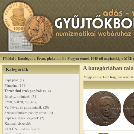
Főoldal
»
Katalógus
»
Érem, plakett, díj
»
Magyar érmek 1945-től napjainkig
»
MÉE e
A kategóriában tal
Kategóriák
Megjelenítve
1
-től
6
-ig (összesen
6
Papírpénz (1)
Fémpénz (191)
Történelmi értékpapírok
(514)
Jelvény, kitüntetés (54)
Érem, plakett, díj (487)
Verőtövek és gipsz minták (20)
Szabadkőműves páholy érmek (4)
Papírrégiségek, egyebek (2)
Katonai felszerelés
KÜLÖNLEGESSÉGEK