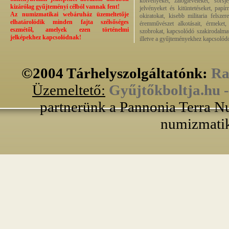
kötvényeket, zálogleveleket, sors
kizárólag gyűjteményi célból vannak fent!
jelvényeket és kitüntetéseket, papí
Az numizmatikai webáruház üzemeltetője
okiratokat, kisebb militaria felsze
elhatárolódik minden fajta szélsőséges
éremművészet alkotásait, érmeket, p
eszmétől, amelyek ezen történelmi
szobrokat, kapcsolódó szakirodalmat
jelképekhez kapcsolódnak!
illetve a gyűjteményekhez kapcsolódó
©2004 Tárhelyszolgáltatónk:
Ra
Üzemeltető:
Gyűjtőkboltja.hu 
partnerünk a Pannonia Terra Nu
numizmatik