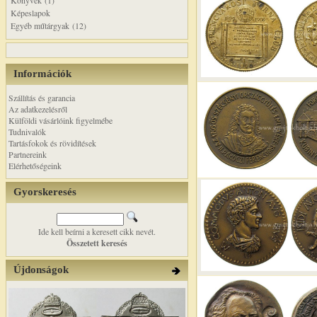
Könyvek (1)
Képeslapok
Egyéb műtárgyak (12)
Információk
Szállítás és garancia
Az adatkezelésről
Külföldi vásárlóink figyelmébe
Tudnivalók
Tartásfokok és rövidítések
Partnereink
Elérhetőségeink
Gyorskeresés
Ide kell beírni a keresett cikk nevét.
Összetett keresés
Újdonságok