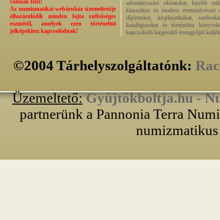
vannak fent!
adományozási okiratokat, kisebb milit
Az numizmatikai webáruház üzemeltetője
klasszikus és modern éremművészet alk
elhatárolódik minden fajta szélsőséges
díjérmeket, kisplasztikákat, szobrok
eszmétől, amelyek ezen történelmi
katalógusokat és történelmi könyvek
jelképekhez kapcsolódnak!
kapcsolódó kiegészítő éremgyűjtő kellék
©2004 Tárhelyszolgáltatónk:
Rac
Üzemeltető:
Gyűjtőkboltja.hu - N
partnerünk a Pannonia Terra Numiz
numizmatikus 