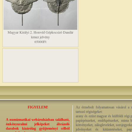
Magyar Királyi 2. Honvéd Gépkocsizó Dandár
lemez jelvény
65000Ft
FIGYELEM!
Az érmebolt folyamatosan vásárol a n
tartozó régiségeket:
arany és ezüst magyar és külföldi régi 
A numizmatikai webáruházban található,
papírpénzeket, emlékpénzeket, minta b
önkényuralmi jelképeket ábrázoló
kötvényeket, zálogleveleket, sorsjegyeke
darabok kizárólag gyűjteményi célból
jelvényeket és kitüntetéseket, pap