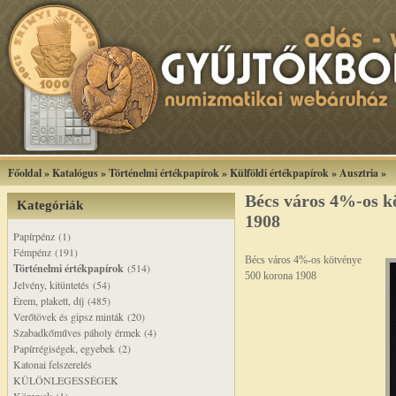
Főoldal
»
Katalógus
»
Történelmi értékpapírok
»
Külföldi értékpapírok
»
Ausztria
»
Bécs város 4%-os k
Kategóriák
1908
Papírpénz (1)
Fémpénz (191)
Bécs város 4%-os kötvénye
Történelmi értékpapírok
(514)
500 korona 1908
Jelvény, kitüntetés (54)
Érem, plakett, díj (485)
Verőtövek és gipsz minták (20)
Szabadkőműves páholy érmek (4)
Papírrégiségek, egyebek (2)
Katonai felszerelés
KÜLÖNLEGESSÉGEK