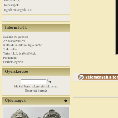
Könyvek (1)
Képeslapok
Egyéb műtárgyak (12)
Információk
Szállítás és garancia
Az adatkezelésről
Külföldi vásárlóink figyelmébe
Tudnivalók
Tartásfokok és rövidítések
Partnereink
Elérhetőségeink
Gyorskeresés
Ide kell beírni a keresett cikk nevét.
Összetett keresés
Újdonságok